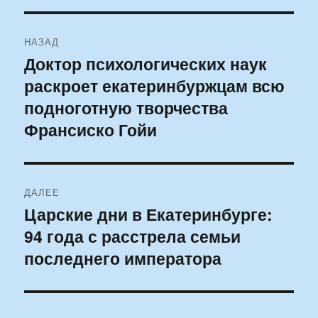
Навигация
НАЗАД
по
Доктор психологических наук
Предыдущая
раскроет екатеринбуржцам всю
запись:
записям
подноготную творчества
Франсиско Гойи
ДАЛЕЕ
Царские дни в Екатеринбурге:
Следующая
94 года с расстрела семьи
запись:
последнего императора