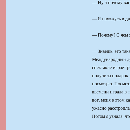
— Ну а почему вас
— Я нахожусь в дл
— Почему? С чем э
— Знаешь, это така
Международный ден
спектакле играет р
получила подарок 
посмотрю. Посмотр
времени играла в т
вот, меня в этом к
ужасно расстроилас
Потом я узнала, чт