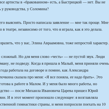
все артисты в «бракованном» есть, а Быстрицкой — нет. Вы не
 у руководства, у Соломина?
го выяснять. Просто написала заявление — мне так проще. Мне
 в театре, независимо от того, что я играла, как я это делала.
зразить, что у вас, Элина Авраамовна, тоже непростой характер.
 сложный. Но для меня слово «честь» — не пустой звук. Люди
обману, не подведу. Когда я пришла в Малый, меня приняли очень
 года работала на договоре и помню, как Александра
чкина сказала про меня: «Я все поняла, ее надо брать». Это
 готова к работе в Малом. И у меня было много работы, но
одство — после Михаила Ивановича Царева пришел Юрий
н. И в этот момент произошло следующее: я возглавляла
твенной гимнастики страны, и меня попросили поехать на 10