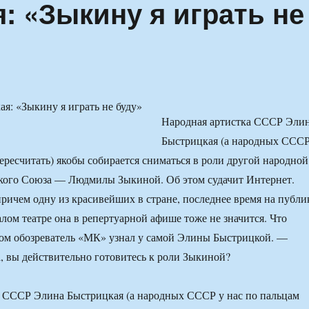
: «Зыкину я играть не
Народная артистка СССР Эли
Быстрицкая (а народных ССС
пересчитать) якобы собирается сниматься в роли другой народной
ого Союза — Людмилы Зыкиной. Об этом судачит Интернет.
причем одну из красивейших в стране, последнее время на публи
алом театре она в репертуарной афише тоже не значится. Что
том обозреватель «МК» узнал у самой Элины Быстрицкой. —
 вы действительно готовитесь к роли Зыкиной?
а СССР Элина Быстрицкая (а народных СССР у нас по пальцам