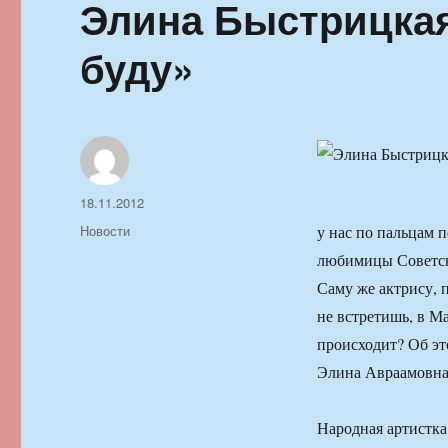
Элина Быстрицкая
буду»
Автор
Опубликовано
18.11.2012
Рубрики
Новости
у нас по пальцам 
любимицы Советск
Саму же актрису, 
не встретишь, в М
происходит? Об э
Элина Авраамовна,
Народная артистк