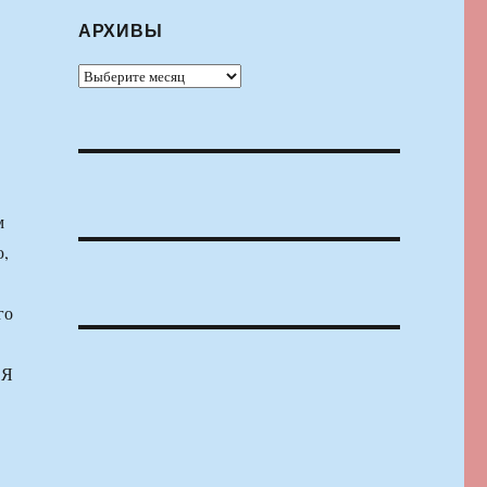
АРХИВЫ
Архивы
м
ю,
го
 Я