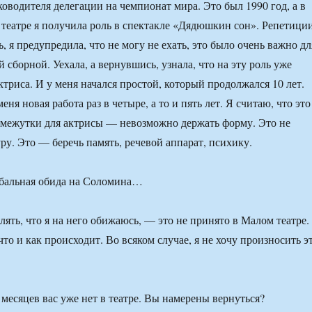
ководителя делегации на чемпионат мира. Это был 1990 год, а в
 театре я получила роль в спектакле «Дядюшкин сон». Репетици
, я предупредила, что не могу не ехать, это было очень важно дл
сборной. Уехала, а вернувшись, узнала, что на эту роль уже
ктриса. И у меня начался простой, который продолжался 10 лет.
еня новая работа раз в четыре, а то и пять лет. Я считаю, что это
омежутки для актрисы — невозможно держать форму. Это не
ру. Это — беречь память, речевой аппарат, психику.
обальная обида на Соломина…
ять, что я на него обижаюсь, — это не принято в Малом театре.
 что и как происходит. Во всяком случае, я не хочу произносить э
месяцев вас уже нет в театре. Вы намерены вернуться?