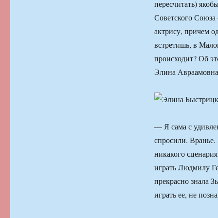
пересчитать) якоб
Советского Союза
актрису, причем о
встретишь, в Мало
происходит? Об э
Элина Авраамовна,
— Я сама с удивле
спросили. Вранье.
никакого сценария
играть Людмилу Ге
прекрасно знала З
играть ее, не позн