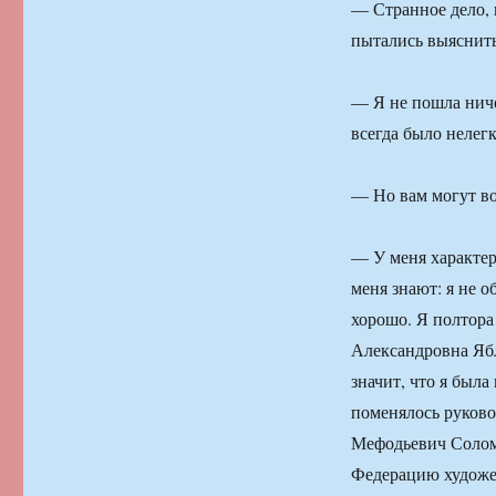
— Странное дело, 
пытались выяснить
— Я не пошла ниче
всегда было нелегко
— Но вам могут во
— У меня характер
меня знают: я не 
хорошо. Я полтора
Александровна Ябло
значит, что я была
поменялось руков
Мефодьевич Соломи
Федерацию художес