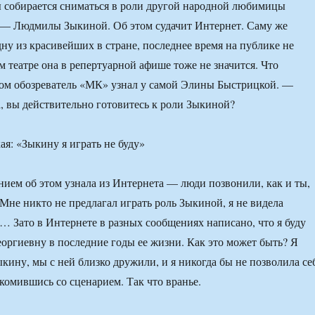
ы собирается сниматься в роли другой народной любимицы
 — Людмилы Зыкиной. Об этом судачит Интернет. Саму же
дну из красивейших в стране, последнее время на публике не
м театре она в репертуарной афише тоже не значится. Что
том обозреватель «МК» узнал у самой Элины Быстрицкой. —
 вы действительно готовитесь к роли Зыкиной?
нием об этом узнала из Интернета — люди позвонили, как и ты,
 Мне никто не предлагал играть роль Зыкиной, я не видела
… Зато в Интернете в разных сообщениях написано, что я буду
оргиевну в последние годы ее жизни. Как это может быть? Я
ыкину, мы с ней близко дружили, и я никогда бы не позволила се
акомившись со сценарием. Так что вранье.