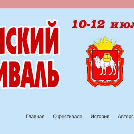
ской песни
Главная
О фестивале
История
Авторс