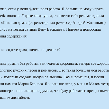
чае, если у меня будет новая работа. Я больше не могу играть
себя моложе. Я даже когда ушла, то вместо себя рекомендовала
ь «Пиковая дама» (ее репетировал режиссер Андрей Житинкин)
рису из Театра сатиры Веру Васильеву. Причем я попросила
ения содержания.
 вы сидите дома, ничего не делаете?
ижу дома и без работы. Занималась здоровьем, теперь все хорошо
ологию русских песен и романсов. Это такая большая моя работа
», который создала Людмила Зыкина. Там и романсы, и песни
сни памяти Марка Бернеса. Я и раньше пела, у меня в Малом теат
онцерта, но никогда не думала, что буду работать с прекрасным
льшим ансамблем.