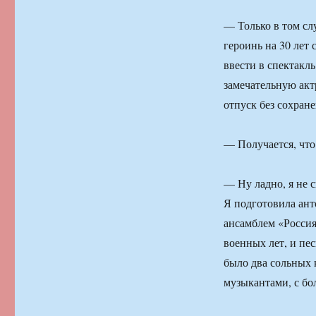
— Только в том слу
героинь на 30 лет 
ввести в спектакл
замечательную акт
отпуск без сохран
— Получается, что
— Ну ладно, я не с
Я подготовила ант
ансамблем «Россия
военных лет, и пе
было два сольных к
музыкантами, с бо