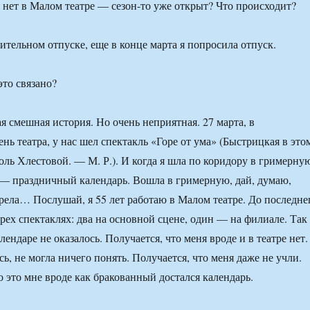
 нет в Малом театре — сезон-то уже открыт? Что происходит?
ительном отпуске, еще в конце марта я попросила отпуск.
то связано?
я смешная история. Но очень неприятная. 27 марта, в
ь театра, у нас шел спектакль «Горе от ума» (Быстрицкая в это
оль Хлестовой. — М. Р.). И когда я шла по коридору в гримерну
— праздничный календарь. Вошла в гримерную, дай, думаю,
ела… Послушай, я 55 лет работаю в Малом театре. До последне
рех спектаклях: два на основной сцене, один — на филиале. Так
алендаре не оказалось. Получается, что меня вроде и в театре нет.
ь, не могла ничего понять. Получается, что меня даже не учли.
о это мне вроде как бракованный достался календарь.