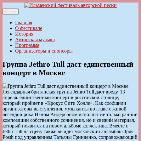
Перейти
к
Меню
Ильменский фестиваль авторской песни
содержимому
Главная
О фестивале
История
Авторская музыка
Программа
Организаторы и спонсоры
Группа Jethro Tull даст единственный
концерт в Москве
Легендарная британская группа Jethro Tull даст вреду, 13
апреля. единственный концерт в российской столице,
который пройдет в «Крокус Сити Холле». Как сообщили
организаторы выступления, музыканты во главе с живой
легендой рока Иэном Андерсоном исполнят не только ранние
композиции собственного сочинения, но и свежий материал,
который появится на новом альбоме коллектива. Вместе с
Jethri Tull на сцену также выйдет московский ансамбль Opus
Posth под управлением Татьяны Гринденко, сопровождающий