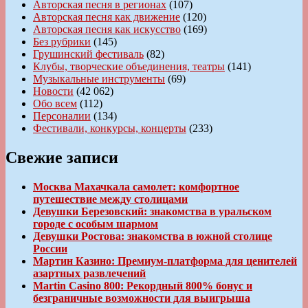
Авторская песня в регионах
(107)
Авторская песня как движение
(120)
Авторская песня как искусство
(169)
Без рубрики
(145)
Грушинский фестиваль
(82)
Клубы, творческие объединения, театры
(141)
Музыкальные инструменты
(69)
Новости
(42 062)
Обо всем
(112)
Персоналии
(134)
Фестивали, конкурсы, концерты
(233)
Свежие записи
Москва Махачкала самолет: комфортное
путешествие между столицами
Девушки Березовский: знакомства в уральском
городе с особым шармом
Девушки Ростова: знакомства в южной столице
России
Мартин Казино: Премиум-платформа для ценителей
азартных развлечений
Martin Casino 800: Рекордный 800% бонус и
безграничные возможности для выигрыша