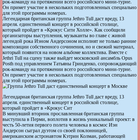
рок-команду на протяжении всего российского мини-турне.
Он примет участие в нескольких подготовленных специально
для этой программы номерах.
Легендарная британская группа Jethro Tull даст вреду, 13
апреля. единственный концерт в российской столице,
который пройдет в «Крокус Сити Холле». Как сообщили
организаторы выступления, музыканты во главе с живой
легендой рока Иэном Андерсоном исполнят не только ранние
композиции собственного сочинения, но и свежий материал,
который появится на новом альбоме коллектива. Вместе с
Jethri Tull на сцену также выйдет московский ансамбль Opus
Posth под управлением Татьяны Гринденко, сопровождающий
рок-команду на протяжении всего российского мини-турне.
Он примет участие в нескольких подготовленных специально
для этой программы номерах.
Легендарная британская группа Jethro Tull даст вреду, 13
апреля. единственный концерт в российской столице,
который пройдет в «Крокус Сит
В минувший вторник прославленная британская группа
выступила в Перми, воплотив в жизнь уникальный проект: в
честь 50-летия первого полета человека в космос Иэн
Андерсон сыграл дуэтом со своей поклонницей,
американским астронавтом Кэтрин Колман, работающей