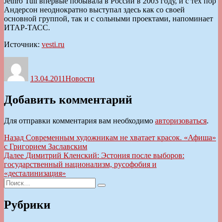
Jethro Tull впервые побывала в России в 2003 году, и с тех пор
Андерсон неоднократно выступал здесь как со своей
основной группой, так и с сольными проектами, напоминает
ИТАР-ТАСС.
Источник:
vesti.ru
Автор
Опубликовано
Рубрики
13.04.2011
Новости
Добавить комментарий
Для отправки комментария вам необходимо
авторизоваться
.
Навигация
Предыдущая
Назад
Современным художникам не хватает красок. «Афиша»
запись:
с Григорием Заславским
по
Следующая
Далее
Димитрий Кленский: Эстония после выборов:
записям
запись:
государственный национализм, русофобия и
«десталинизация»
Искать:
Поиск
Рубрики