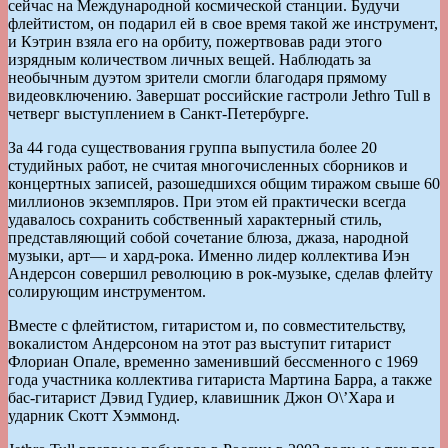
сейчас на Международной космической станции. Будучи
флейтистом, он подарил ей в свое время такой же инструмент,
и Кэтрин взяла его на орбиту, пожертвовав ради этого
изрядным количеством личных вещей. Наблюдать за
необычным дуэтом зрители смогли благодаря прямому
видеовключению. Завершат российские гастроли Jethro Tull в
четверг выступлением в Санкт-Петербурге.
За 44 года существования группа выпустила более 20
студийных работ, не считая многочисленных сборников и
концертных записей, разошедшихся общим тиражом свыше 60
миллионов экземпляров. При этом ей практически всегда
удавалось сохранить собственный характерный стиль,
представляющий собой сочетание блюза, джаза, народной
музыки, арт— и хард-рока. Именно лидер коллектива Иэн
Андерсон совершил революцию в рок-музыке, сделав флейту
солирующим инструментом.
Вместе с флейтистом, гитаристом и, по совместительству,
вокалистом Андерсоном на этот раз выступит гитарист
Флориан Опале, временно заменивший бессменного с 1969
года участника коллектива гитариста Мартина Барра, а также
бас-гитарист Дэвид Гудиер, клавишник Джон О\’Хара и
ударник Скотт Хэммонд.