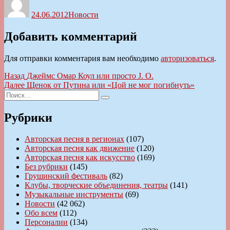
24.06.2012
Новости
Добавить комментарий
Для отправки комментария вам необходимо
авторизоваться
.
Навигация
Предыдущая
Назад
Джеймс Омар Коул или просто J. O.
запись:
Следующая
Далее
Щенок от Путина или «Цой не мог погибнуть»
по
Искать:
запись:
Поиск
записям
Рубрики
Авторская песня в регионах
(107)
Авторская песня как движение
(120)
Авторская песня как искусство
(169)
Без рубрики
(145)
Грушинский фестиваль
(82)
Клубы, творческие объединения, театры
(141)
Музыкальные инструменты
(69)
Новости
(42 062)
Обо всем
(112)
Персоналии
(134)