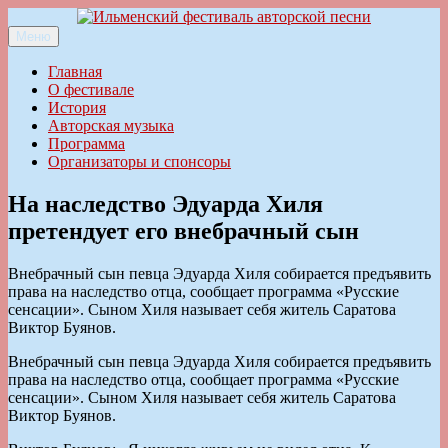
Перейти
к
Меню
Ильменский фестиваль авторской песни
содержимому
Главная
О фестивале
История
Авторская музыка
Программа
Организаторы и спонсоры
На наследство Эдуарда Хиля
претендует его внебрачный сын
Внебрачный сын певца Эдуарда Хиля собирается предъявить
права на наследство отца, сообщает программа «Русские
сенсации». Cыном Хиля называет себя житель Саратова
Виктор Буянов.
Внебрачный сын певца Эдуарда Хиля собирается предъявить
права на наследство отца, сообщает программа «Русские
сенсации». Cыном Хиля называет себя житель Саратова
Виктор Буянов.