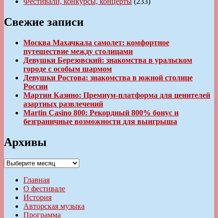
Фестивали, конкурсы, концерты
(233)
Свежие записи
Москва Махачкала самолет: комфортное
путешествие между столицами
Девушки Березовский: знакомства в уральском
городе с особым шармом
Девушки Ростова: знакомства в южной столице
России
Мартин Казино: Премиум-платформа для ценителей
азартных развлечений
Martin Casino 800: Рекордный 800% бонус и
безграничные возможности для выигрыша
Архивы
Архивы
Главная
О фестивале
История
Авторская музыка
Программа