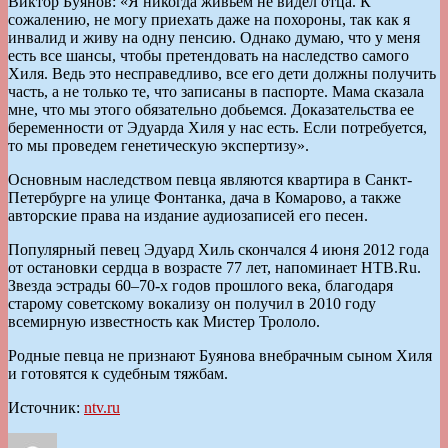
Виктор Буянов: «Я никогда живьем не видел отца. К
сожалению, не могу приехать даже на похороны, так как я
инвалид и живу на одну пенсию. Однако думаю, что у меня
есть все шансы, чтобы претендовать на наследство самого
Хиля. Ведь это несправедливо, все его дети должны получить
часть, а не только те, что записаны в паспорте. Мама сказала
мне, что мы этого обязательно добьемся. Доказательства ее
беременности от Эдуарда Хиля у нас есть. Если потребуется,
то мы проведем генетическую экспертизу».
Основным наследством певца являются квартира в Санкт-
Петербурге на улице Фонтанка, дача в Комарово, а также
авторские права на издание аудиозаписей его песен.
Популярный певец Эдуард Хиль скончался 4 июня 2012 года
от остановки сердца в возрасте 77 лет, напоминает НТВ.Ru.
Звезда эстрады 60–70-х годов прошлого века, благодаря
старому советскому вокализу он получил в 2010 году
всемирную известность как Мистер Трололо.
Родные певца не признают Буянова внебрачным сыном Хиля
и готовятся к судебным тяжбам.
Источник:
ntv.ru
Автор
Опубликовано
Рубрики