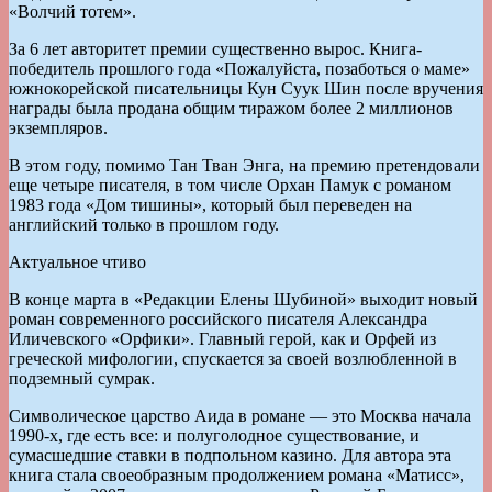
«Волчий тотем».
За 6 лет авторитет премии существенно вырос. Книга-
победитель прошлого года «Пожалуйста, позаботься о маме»
южнокорейской писательницы Кун Суук Шин после вручения
награды была продана общим тиражом более 2 миллионов
экземпляров.
В этом году, помимо Тан Тван Энга, на премию претендовали
еще четыре писателя, в том числе Орхан Памук с романом
1983 года «Дом тишины», который был переведен на
английский только в прошлом году.
Актуальное чтиво
В конце марта в «Редакции Елены Шубиной» выходит новый
роман современного российского писателя Александра
Иличевского «Орфики». Главный герой, как и Орфей из
греческой мифологии, спускается за своей возлюбленной в
подземный сумрак.
Символическое царство Аида в романе — это Москва начала
1990-х, где есть все: и полуголодное существование, и
сумасшедшие ставки в подпольном казино. Для автора эта
книга стала своеобразным продолжением романа «Матисс»,