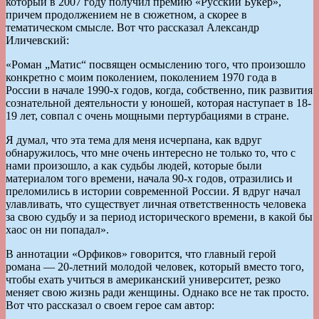
который в 2007 году получил премию «Русский Букер»,
причем продолжением не в сюжетном, а скорее в
тематическом смысле. Вот что рассказал Александр
Иличевский:
«Роман „Матис“ посвящен осмыслению того, что произошло
конкретно с моим поколением, поколением 1970 года в
России в начале 1990-х годов, когда, собственно, пик развития
сознательной деятельности у юношей, которая наступает в 18-
19 лет, совпал с очень мощными пертурбациями в стране.
Я думал, что эта тема для меня исчерпана, как вдруг
обнаружилось, что мне очень интересно не только то, что с
нами произошло, а как судьбы людей, которые были
материалом того времени, начала 90-х годов, отразились и
преломились в истории современной России. Я вдруг начал
улавливать, что существует личная ответственность человека
за свою судьбу и за период исторического времени, в какой бы
хаос он ни попадал».
В аннотации «Орфиков» говорится, что главный герой
романа — 20-летний молодой человек, который вместо того,
чтобы ехать учиться в американский университет, резко
меняет свою жизнь ради женщины. Однако все не так просто.
Вот что рассказал о своем герое сам автор: