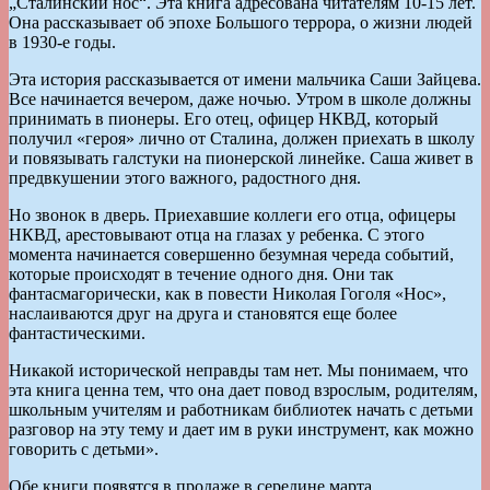
„Сталинский нос“. Эта книга адресована читателям 10-15 лет.
Она рассказывает об эпохе Большого террора, о жизни людей
в 1930-е годы.
Эта история рассказывается от имени мальчика Саши Зайцева.
Все начинается вечером, даже ночью. Утром в школе должны
принимать в пионеры. Его отец, офицер НКВД, который
получил «героя» лично от Сталина, должен приехать в школу
и повязывать галстуки на пионерской линейке. Саша живет в
предвкушении этого важного, радостного дня.
Но звонок в дверь. Приехавшие коллеги его отца, офицеры
НКВД, арестовывают отца на глазах у ребенка. С этого
момента начинается совершенно безумная череда событий,
которые происходят в течение одного дня. Они так
фантасмагорически, как в повести Николая Гоголя «Нос»,
наслаиваются друг на друга и становятся еще более
фантастическими.
Никакой исторической неправды там нет. Мы понимаем, что
эта книга ценна тем, что она дает повод взрослым, родителям,
школьным учителям и работникам библиотек начать с детьми
разговор на эту тему и дает им в руки инструмент, как можно
говорить с детьми».
Обе книги появятся в продаже в середине марта.