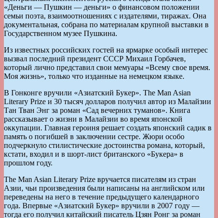
«Деньги — Пушкин — деньги» о финансовом положении
семьи поэта, взаимоотношениях с издателями, тиражах. Она
документальная, собрана по материалам крупной выставки в
Государственном музее Пушкина.
Из известных российских гостей на ярмарке особый интерес
вызвал последний президент СССР Михаил Горбачев,
который лично представил свои мемуары «Всему свое время.
Моя жизнь», только что изданные на немецком языке.
В Гонконге вручили «Азиатский Букер». Тhe Man Asian
Literary Prize и 30 тысяч долларов получил автор из Малайзии
Тан Тван Энг за роман «Сад вечерних туманов». Книга
рассказывает о жизни в Малайзии во время японской
оккупации. Главная героиня решает создать японский садик в
память о погибшей в заключении сестре. Жюри особо
подчеркнуло стилистические достоинства романа, который,
кстати, входил и в шорт-лист британского «Букера» в
прошлом году.
The Man Asian Literary Prize вручается писателям из стран
Азии, чьи произведения были написаны на английском или
переведены на него в течение предыдущего календарного
года. Впервые «Азиатский Букер» вручили в 2007 году —
тогда его получил китайский писатель Цзян Ронг за роман