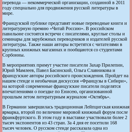
перевода — некоммерческой организации, созданной в 2011
году специально для продвижения русской литературы в
мире.
Французской публике представят новые переводные книги и
литературную премию «Читай Россию». В российском
павильоне состоятся встречи с писателями, круглые столы и
семинары для зарубежных переводчиков и издателей русской
литературы. Также наши авторы встретятся с читателями в
крупных книжных магазинах и пообщаются со студентами
Сорбонны.
В мероприятиях примут участие писатели Захар Прилепин,
Юрий Мамлеев, Павел Басинский, Ольга Славникова и
французские авторы российского происхождения. Пройдет на
нашем стенде и необычная дискуссия «Французы в Сибири»,
на которой современные французские писатели поделятся
впечатлениями о поездке по Енисею, организованной
прошлым летом литературным журналом «Октябрь».
В Германии завершилась традиционная Лейпцигская книжная
ярмарка, второй по величине мировой книжный форум после
франкфуртского. В этом году в выставке участвовали более 2
тысяч экспонентов из 43 стран. За 4 дня ее посетили 168
тысяч человек. О русском стенде рассказала одна из