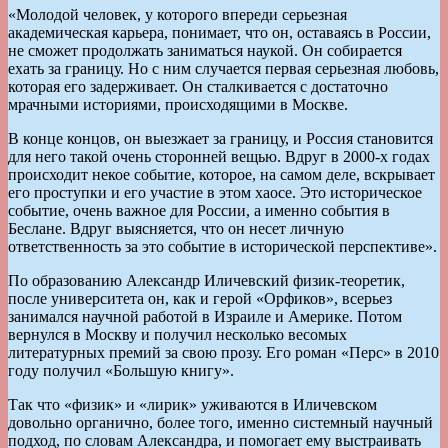
«Молодой человек, у которого впереди серьезная
академическая карьера, понимает, что он, оставаясь в России,
не сможет продолжать заниматься наукой. Он собирается
ехать за границу. Но с ним случается первая серьезная любовь,
которая его задерживает. Он сталкивается с достаточно
мрачными историями, происходящими в Москве.
В конце концов, он выезжает за границу, и Россия становится
для него такой очень сторонней вещью. Вдруг в 2000-х годах
происходит некое событие, которое, на самом деле, вскрывает
его проступки и его участие в этом хаосе. Это историческое
событие, очень важное для России, а именно события в
Беслане. Вдруг выясняется, что он несет личную
ответственность за это событие в исторической перспективе».
По образованию Александр Иличевский физик-теоретик,
после университета он, как и герой «Орфиков», всерьез
занимался научной работой в Израиле и Америке. Потом
вернулся в Москву и получил несколько весомых
литературных премий за свою прозу. Его роман «Перс» в 2010
году получил «Большую книгу».
Так что «физик» и «лирик» уживаются в Иличевском
довольно органично, более того, именно системный научный
подход, по словам Александра, и помогает ему выстраивать