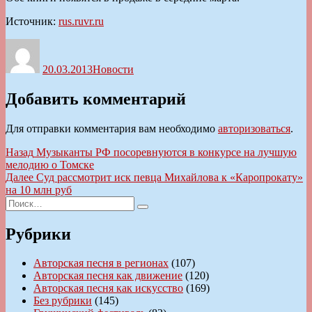
Источник:
rus.ruvr.ru
Автор
Опубликовано
Рубрики
20.03.2013
Новости
Добавить комментарий
Для отправки комментария вам необходимо
авторизоваться
.
Навигация
Предыдущая
Назад
Музыканты РФ посоревнуются в конкурсе на лучшую
запись:
мелодию о Томске
по
Следующая
Далее
Суд рассмотрит иск певца Михайлова к «Каропрокату»
записям
запись:
на 10 млн руб
Искать:
Поиск
Рубрики
Авторская песня в регионах
(107)
Авторская песня как движение
(120)
Авторская песня как искусство
(169)
Без рубрики
(145)