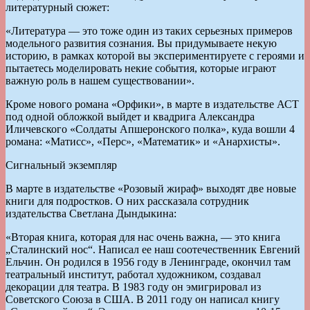
литературный сюжет:
«Литература — это тоже один из таких серьезных примеров
модельного развития сознания. Вы придумываете некую
историю, в рамках которой вы экспериментируете с героями и
пытаетесь моделировать некие события, которые играют
важную роль в нашем существовании».
Кроме нового романа «Орфики», в марте в издательстве АСТ
под одной обложкой выйдет и квадрига Александра
Иличевского «Солдаты Апшеронского полка», куда вошли 4
романа: «Матисс», «Перс», «Математик» и «Анархисты».
Сигнальный экземпляр
В марте в издательстве «Розовый жираф» выходят две новые
книги для подростков. О них рассказала сотрудник
издательства Светлана Дындыкина:
«Вторая книга, которая для нас очень важна, — это книга
„Сталинский нос“. Написал ее наш соотечественник Евгений
Ельчин. Он родился в 1956 году в Ленинграде, окончил там
театральный институт, работал художником, создавал
декорации для театра. В 1983 году он эмигрировал из
Советского Союза в США. В 2011 году он написал книгу