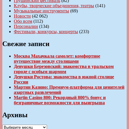
Грушинский фестиваль
(82)
Клубы, творческие объединения, театры
(141)
Музыкальные инструменты
(69)
Новости
(42 062)
Обо всем
(112)
Персоналии
(134)
Фестивали, конкурсы, концерты
(233)
Свежие записи
Москва Махачкала самолет: комфортное
путешествие между столицами
Девушки Березовский: знакомства в уральском
городе с особым шармом
Девушки Ростова: знакомства в южной столице
России
Мартин Казино: Премиум-платформа для ценителей
азартных развлечений
Martin Casino 800: Рекордный 800% бонус и
безграничные возможности для выигрыша
Архивы
Архивы