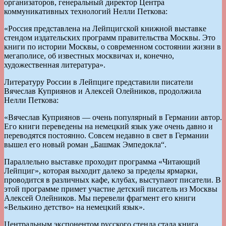
организаторов, генеральный директор Центра
коммуникативных технологий Нелли Петкова:
«Россия представлена на Лейпцигской книжной выставке
стендом издательских программ правительства Москвы. Это
книги по истории Москвы, о современном состоянии жизни в
мегаполисе, об известных москвичах и, конечно,
художественная литература».
Литературу России в Лейпциге представили писатели
Вячеслав Куприянов и Алексей Олейников, продолжила
Нелли Петкова:
«Вячеслав Куприянов — очень популярный в Германии автор.
Его книги переведены на немецкий язык уже очень давно и
переводятся постоянно. Совсем недавно в свет в Германии
вышел его новый роман „Башмак Эмпедокла“.
Параллельно выставке проходит программа «Читающий
Лейпциг», которая выходит далеко за пределы ярмарки,
проводится в различных кафе, клубах, выступают писатели. В
этой программе примет участие детский писатель из Москвы
Алексей Олейников. Мы перевели фрагмент его книги
«Велькино детство» на немецкий язык».
Центральным экспонентом русского стенда стала книга