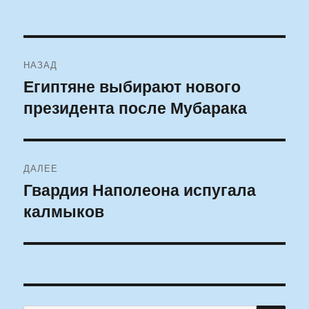
Навигация
НАЗАД
по
Египтяне выбирают нового
Предыдущая
президента после Мубарака
запись:
записям
ДАЛЕЕ
Гвардия Наполеона испугала
Следующая
калмыков
запись: