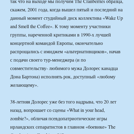
так что на выходе мы получим The Cranberries образца,
скажем, 2001 года, когда вышел пятый и последний на
данный момент студийный диск коллектива «Wake Up
and Smell the Coffee». К тому моменту участники
группы, нареченной критиками в 1990-х лучшей
концертной командой Европы, окончательно
распрощались с имиджем «альтернативщиков», начав
с подачи своего тур-менеджера (и по
совместительству- любимого мужа Долорес канадца
Дона Бартона) исполнять рок, доступный «любому
желающему».
38-летняя Долорес уже без того надрыва, что 20 лет
назад, вопрошает со сцены «What in your head,
zombie?», обличая псевдопатриотические игры
ирландских сепаратистов в главном «боевике» The