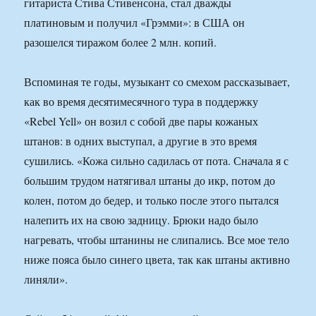
гитариста Стива Стивенсона, стал дважды
платиновым и получил «Грэмми»: в США он
разошелся тиражом более 2 млн. копий.
Вспоминая те годы, музыкант со смехом рассказывает,
как во время десятимесячного тура в поддержку
«Rebel Yell» он возил с собой две пары кожаных
штанов: в одних выступал, а другие в это время
сушились. «Кожа сильно садилась от пота. Сначала я с
большим трудом натягивал штаны до икр, потом до
колен, потом до бедер, и только после этого пытался
налепить их на свою задницу. Брюки надо было
нагревать, чтобы штанины не слипались. Все мое тело
ниже пояса было синего цвета, так как штаны активно
линяли».