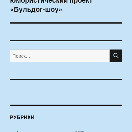
«Бульдог-шоу»
ПО
Искать:
РУБРИКИ