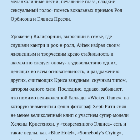
меланхоличные песни, печальные глаза, сладкий
сексуальный голос- помесь вокальных приемов Роя
Орбисона и Элвиса Пресли.
Уроженец Калифорнии, выросший в семье, где
слушали кантри и рок-н-ролл, Айзек избрал своим
жизненным и творческим кредо стабильность и
аккуратно следует оному- к удовольствию одних,
ценящих во всем основательность, и раздражению
других, считающих Криса занудным, скучным типом,
автором одного хита. Последние, однако, забывают,
что помимо великолепной баллады «Wicked Game», на
которую знаменитый фэшн-фотограф Херб Ритц снял
не менее великолепный клип с участием супер-модели
Хелены Кристенсен, у «современного Элвиса» есть и
такие перлы, как «Blue Hotel», «Somebody’s Crying»,