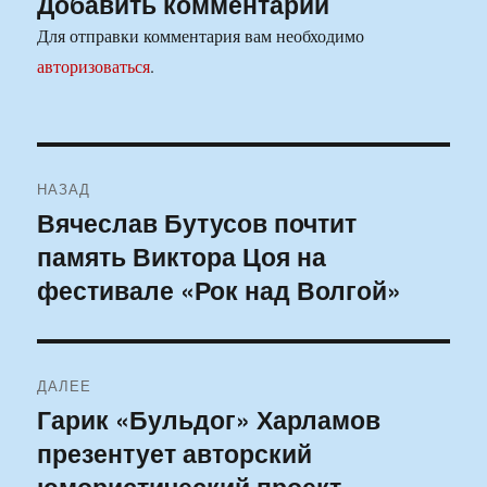
Добавить комментарий
Для отправки комментария вам необходимо
авторизоваться
.
Навигация
НАЗАД
по
Вячеслав Бутусов почтит
Предыдущая
память Виктора Цоя на
запись:
записям
фестивале «Рок над Волгой»
ДАЛЕЕ
Гарик «Бульдог» Харламов
Следующая
презентует авторский
запись:
юмористический проект