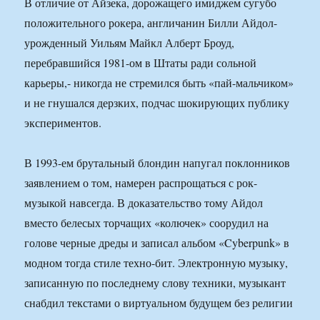
В отличие от Айзека, дорожащего имиджем сугубо
положительного рокера, англичанин Билли Айдол-
урожденный Уильям Майкл Алберт Броуд,
перебравшийся 1981-ом в Штаты ради сольной
карьеры,- никогда не стремился быть «пай-мальчиком»
и не гнушался дерзких, подчас шокирующих публику
экспериментов.
В 1993-ем брутальный блондин напугал поклонников
заявлением о том, намерен распрощаться с рок-
музыкой навсегда. В доказательство тому Айдол
вместо белесых торчащих «колючек» соорудил на
голове черные дреды и записал альбом «Cyberpunk» в
модном тогда стиле техно-бит. Электронную музыку,
записанную по последнему слову техники, музыкант
снабдил текстами о виртуальном будущем без религии