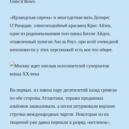
Guns’n’Roses.
«Ирландская сирена» и многодетная мать Долорес
О’Риордан, элвисоподобный красавец Крис Айзек,
один из родоначальников поп-панка Билли Айдол,
отъявленный хулиган Аксль Роуз- при всей очевидной
непохожести у этих персонажей есть кое-что общее.
Во-первых, их имена пару десятилетий назад гремели
по обе стороны Атлантики, тиражи проданных
альбомов зашкаливали, а песни штурмовали верхние
строчки международных чартов. Некоторые из их
творений уже давно перешли в разряд «нетленок»,