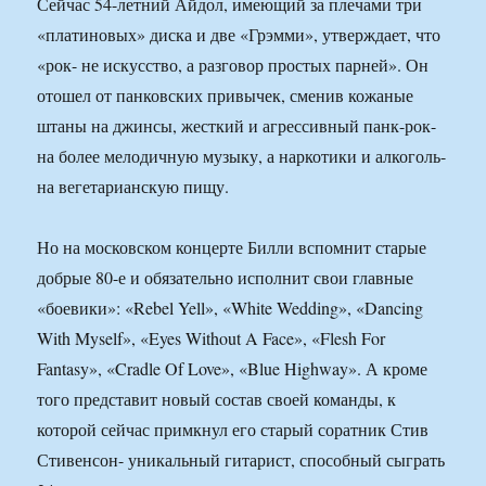
Сейчас 54-летний Айдол, имеющий за плечами три
«платиновых» диска и две «Грэмми», утверждает, что
«рок- не искусство, а разговор простых парней». Он
отошел от панковских привычек, сменив кожаные
штаны на джинсы, жесткий и агрессивный панк-рок-
на более мелодичную музыку, а наркотики и алкоголь-
на вегетарианскую пищу.
Но на московском концерте Билли вспомнит старые
добрые 80-е и обязательно исполнит свои главные
«боевики»: «Rebel Yell», «White Wedding», «Dancing
With Myself», «Eyes Without A Face», «Flesh For
Fantasy», «Cradle Of Love», «Blue Highway». А кроме
того представит новый состав своей команды, к
которой сейчас примкнул его старый соратник Стив
Стивенсон- уникальный гитарист, способный сыграть