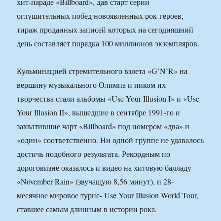
хит-параде «Billboard», дав старт серии
оглушительных побед новоявленных рок-героев,
тираж проданных записей которых на сегодняшний
день составляет порядка 100 миллионов экземпляров.
Кульминацией стремительного взлета «G’N’R» на
вершину музыкального Олимпа и пиком их
творчества стали альбомы «Use Your Illusion I» и «Use
Your Illusion II», вышедшие в сентябре 1991-го и
захватившие чарт «Billboard» под номером «два» и
«один» соответственно. Ни одной группе не удавалось
достичь подобного результата. Рекордным по
дороговизне оказалось и видео на хитовую балладу
«November Rain» (звучащую 8,56 минут), и 28-
месячное мировое турне- Use Your Illusion World Tour,
ставшее самым длинным в истории рока.