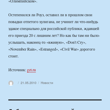
«Олимпийском».
Остепенился ли Роуз, оставил ли в прошлом свои
повадки отпетого хулигана, не учинит ли что-нибудь
эдакое специально для российской публики, ждавшей
его приезда 20 с лишним лет? Но как бы там ни было-
услышать, наконец-то «вживую», «Don’t Cry»,
«November Rain», «Estranged», «Civil War» дорогого
стоит.
Источник:
gzt.ru
Автор
Опубликовано
Рубрики
21.05.2010
Новости