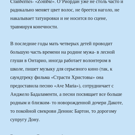
Cranberries- «Zombie». О’Риордан уже не столь часто и
радикально меняет цвет волос, не бреется наголо, не
накалывает татуировки и не носится по сцене,
травмируя конечности.
В последние годы мать четверых детей проводит
большую часть времени на родине мужа- в лесной
глуши в Онтарио, иногда работает волонтером в
школе, пишет музыку для серьезного кино (так, к
саундтреку фильма «Страсти Христовы» она
предоставила песню «Ave Maria»), сотрудничает с
Анджело Бадаламенти, а песни посвящает все больше
родным и близким- то новорожденной дочери Дакоте,
то покойной свекрови Деннис Бартон, то дорогому
супругу Дону.