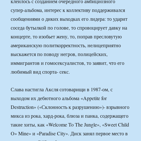
клеилось с созданием очередного амбициозного
супер-альбома, интерес к коллективу поддерживался
сообщениями о диких выходках его лидера: то ударит
соседа бутылкой по голове, то спровоцирует давку на
концерте, то изобьет жену, то, поправ пресловутую
американскую политкорректность, нелицеприятно
выскажется по поводу негров, полицейских,
иммигрантов и гомосексуалистов, то заявит, что его
любимый вид спорта- секс.
Слава настигла Аксля сотоварищи в 1987-ом, с
выходом их дебютного альбома «Appetite for
Destruction» («Склонность к разрушению»)- взрывного
микса из рока, хард-рока, блюза и панка, содержащего
такие хиты, как «Welcome To The Jungle», «Sweet Child
O» Mine» и «Paradise City». Диск занял первое место в