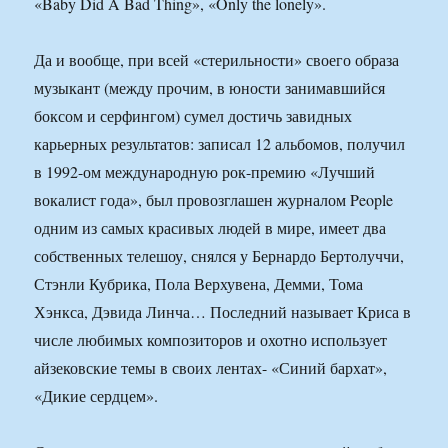
«Baby Did A Bad Thing», «Only the lonely».
Да и вообще, при всей «стерильности» своего образа
музыкант (между прочим, в юности занимавшийся
боксом и серфингом) сумел достичь завидных
карьерных результатов: записал 12 альбомов, получил
в 1992-ом международную рок-премию «Лучший
вокалист года», был провозглашен журналом People
одним из самых красивых людей в мире, имеет два
собственных телешоу, снялся у Бернардо Бертолуччи,
Стэнли Кубрика, Пола Верхувена, Демми, Тома
Хэнкса, Дэвида Линча… Последний называет Криса в
числе любимых композиторов и охотно использует
айзековские темы в своих лентах- «Синий бархат»,
«Дикие сердцем».