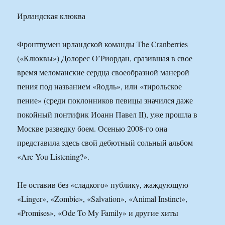
Ирландская клюква
Фронтвумен ирландской команды The Cranberries
(«Клюквы») Долорес О’Риордан, сразившая в свое
время меломанские сердца своеобразной манерой
пения под названием «йодль», или «тирольское
пение» (среди поклонников певицы значился даже
покойный понтифик Иоанн Павел II), уже прошла в
Москве разведку боем. Осенью 2008-го она
представила здесь свой дебютный сольный альбом
«Are You Listening?».
Не оставив без «сладкого» публику, жаждующую
«Linger», «Zombie», «Salvation», «Animal Instinct»,
«Promises», «Ode To My Family» и другие хиты