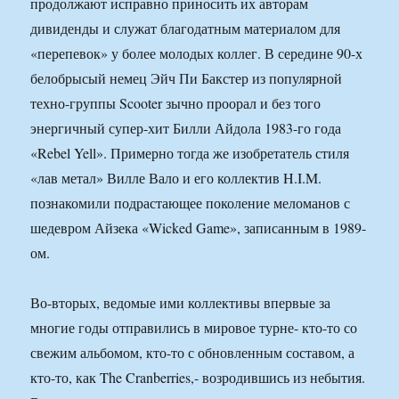
продолжают исправно приносить их авторам
дивиденды и служат благодатным материалом для
«перепевок» у более молодых коллег. В середине 90-х
белобрысый немец Эйч Пи Бакстер из популярной
техно-группы Scooter зычно проорал и без того
энергичный супер-хит Билли Айдола 1983-го года
«Rebel Yell». Примерно тогда же изобретатель стиля
«лав метал» Вилле Вало и его коллектив H.I.M.
познакомили подрастающее поколение меломанов с
шедевром Айзека «Wicked Game», записанным в 1989-
ом.
Во-вторых, ведомые ими коллективы впервые за
многие годы отправились в мировое турне- кто-то со
свежим альбомом, кто-то с обновленным составом, а
кто-то, как The Cranberries,- возродившись из небытия.