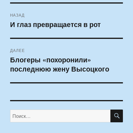
Навигация
НАЗАД
по
И глаз превращается в рот
Предыдущая
запись:
записям
ДАЛЕЕ
Блогеры «похоронили»
Следующая
последнюю жену Высоцкого
запись:
ПО
Искать: