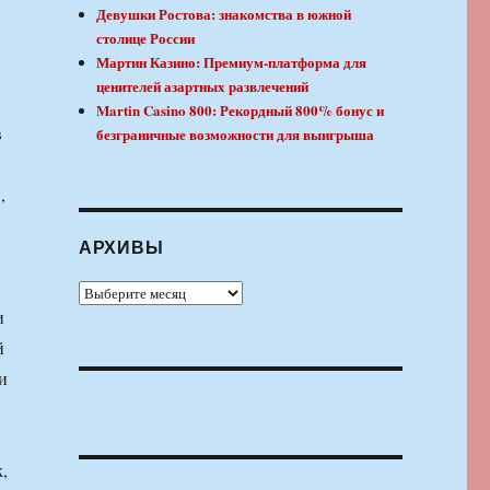
Девушки Ростова: знакомства в южной
столице России
Мартин Казино: Премиум-платформа для
ценителей азартных развлечений
Martin Casino 800: Рекордный 800% бонус и
в
безграничные возможности для выигрыша
,
АРХИВЫ
Архивы
и
й
и
,