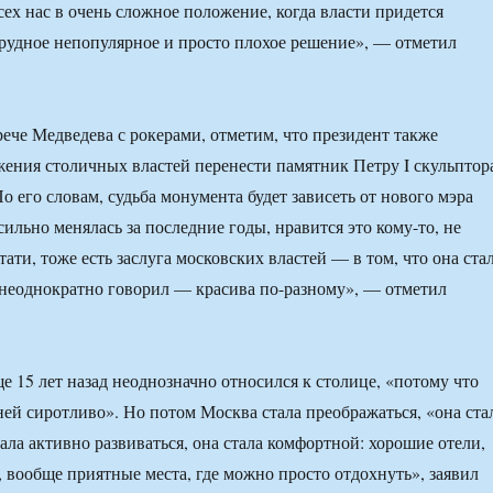
сех нас в очень сложное положение, когда власти придется
рудное непопулярное и просто плохое решение», — отметил
рече Медведева с рокерами, отметим, что президент также
жения столичных властей перенести памятник Петру I скульптор
о его словам, судьба монумента будет зависеть от нового мэра
ильно менялась за последние годы, нравится это кому-то, не
стати, тоже есть заслуга московских властей — в том, что она ста
 неоднократно говорил — красива по-разному», — отметил
е 15 лет назад неоднозначно относился к столице, «потому что
 ней сиротливо». Но потом Москва стала преображаться, «она ста
ала активно развиваться, она стала комфортной: хорошие отели,
 вообще приятные места, где можно просто отдохнуть», заявил