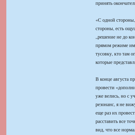
принять окончател
«С одной стороны,
стороны, есть ощ
„решение не до кон
прямом режиме име
тусовку, кто там о
которые представл
В конце августа п
провести «дополн
уже велись, но с 
резонанс, я не ви
еще раз их провест
расставить все точ
вид, что все норма