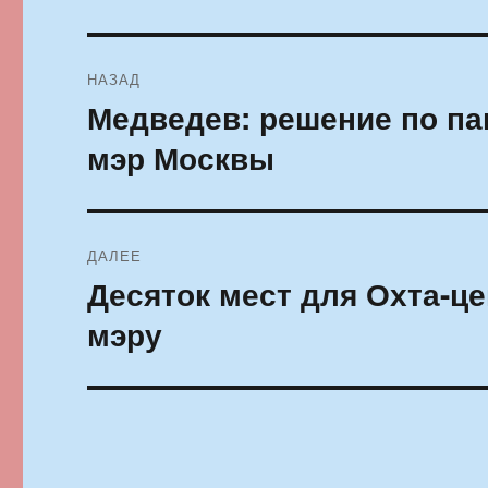
Навигация
НАЗАД
по
Медведев: решение по па
Предыдущая
запись:
записям
мэр Москвы
ДАЛЕЕ
Десяток мест для Охта-ц
Следующая
запись:
мэру