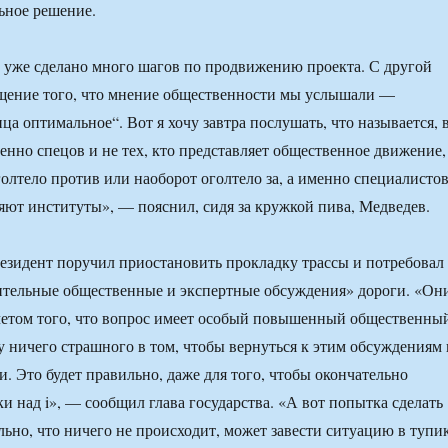
ьное решение.
 уже сделано много шагов по продвижению проекта. С другой
ущение того, что мнение общественности мы услышали —
ца оптимальное“. Вот я хочу завтра послушать, что называется, 
нно спецов и не тех, кто представляет общественное движение,
голтело против или наоборот оголтело за, а именно специалистов
яют институты», — пояснил, сидя за кружкой пива, Медведев.
резидент поручил приостановить прокладку трассы и потребовал
ительные общественные и экспертные обсуждения» дороги. «Он
учетом того, что вопрос имеет особый повышенный общественны
жу ничего страшного в том, чтобы вернуться к этим обсуждениям 
и. Это будет правильно, даже для того, чтобы окончательно
ки над i», — сообщил глава государства. «А вот попытка сделать
льно, что ничего не происходит, может завести ситуацию в тупик