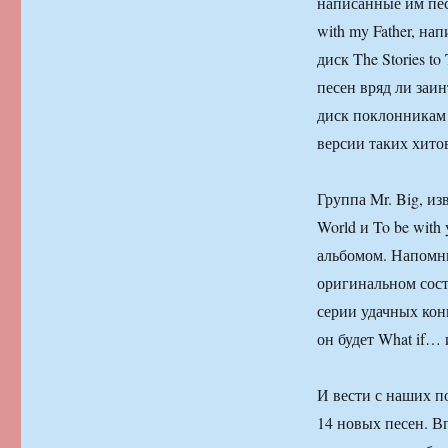
написанные им пе
with my Father, на
диск The Stories t
песен вряд ли заи
диск поклонникам 
версии таких хитов
Группа Mr. Big, из
World и To be with
альбомом. Напомню
оригинальном сост
серии удачных кон
он будет What if…
И вести с наших п
14 новых песен. В