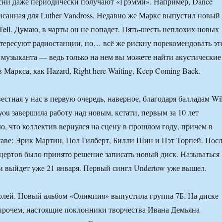
сни даже периодически получают «Грэмми». Например, Dance
писанная для Luther Vandross. Недавно же Маркс выпустил новый
o Tell. Думаю, в чарты он не попадет. Пять-шесть неплохих новых
нтересуют радиостанции, но… всё же рискну порекомендовать эт
музыканта — ведь только на нем вы можете найти акустические
 Маркса, как Hazard, Right here Waiting, Keep Coming Back.
вестная у нас в первую очередь, наверное, благодаря балладам Wi
 you завершила работу над новым, кстати, первым за 10 лет
, что коллектив вернулся на сцену в прошлом году, причем в
аве: Эрик Мартин, Пол Гилберт, Билли Шин и Пэт Торпей. Пос
цертов было принято решение записать новый диск. Называться
 и выйдет уже 21 января. Первый сингл Undertow уже вышел.
олей. Новый альбом «Олимпия» выпустила группа 7Б. На диске
прочем, настоящие поклонники творчества Ивана Демьяна