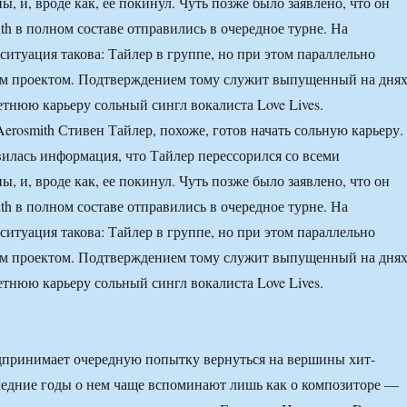
, и, вроде как, ее покинул. Чуть позже было заявлено, что он
ith в полном составе отправились в очередное турне. На
ситуация такова: Тайлер в группе, но при этом параллельно
ым проектом. Подтверждением тому служит выпущенный на дня
етнюю карьеру сольный сингл вокалиста Love Lives.
erosmith Стивен Тайлер, похоже, готов начать сольную карьеру.
вилась информация, что Тайлер перессорился со всеми
, и, вроде как, ее покинул. Чуть позже было заявлено, что он
ith в полном составе отправились в очередное турне. На
ситуация такова: Тайлер в группе, но при этом параллельно
ым проектом. Подтверждением тому служит выпущенный на дня
етнюю карьеру сольный сингл вокалиста Love Lives.
дпринимает очередную попытку вернуться на вершины хит-
ледние годы о нем чаще вспоминают лишь как о композиторе —