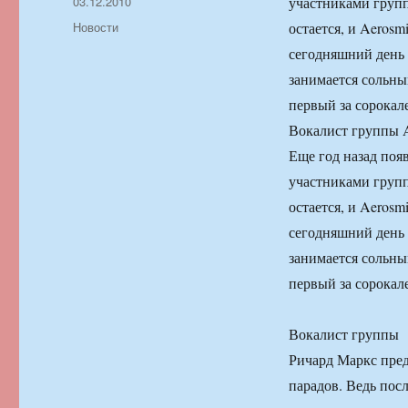
Автор
Опубликовано
03.12.2010
участниками группы
Рубрики
Новости
остается, и Aerosm
сегодняшний день 
занимается сольн
первый за сорокал
Вокалист группы A
Еще год назад поя
участниками группы
остается, и Aerosm
сегодняшний день 
занимается сольн
первый за сорокал
Вокалист группы
Ричард Маркс пре
парадов. Ведь пос