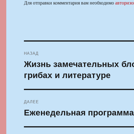
Для отправки комментария вам необходимо
авторизо
Навигация
НАЗАД
по
Жизнь замечательных бло
Предыдущая
запись:
записям
грибах и литературе
ДАЛЕЕ
Еженедельная программа В
Следующая
запись: