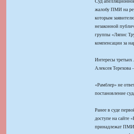
Суд апелляционно
жалобу ПМИ на реш
которым заявителю
незаконной публи
группы «Ляпис Тру
компенсации за на
Интересы третьих 
Алексея Терехова
«Рамблер» не отв
постановление суд
Ранее в суде перв
доступе на сайте 
принадлежат ПМИ,