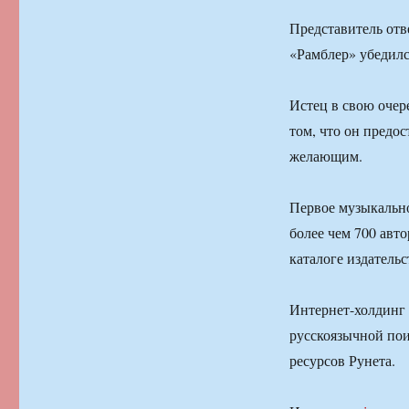
Представитель отве
«Рамблер» убедилс
Истец в свою очер
том, что он предо
желающим.
Первое музыкально
более чем 700 авт
каталоге издатель
Интернет-холдинг 
русскоязычной пои
ресурсов Рунета.