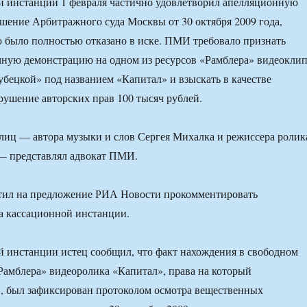
й инстанции 1 февраля частично удовлетворил апелляционную
ение Арбитражного суда Москвы от 30 октября 2009 года,
 было полностью отказано в иске. ПМИ требовало признать
чную демонстрацию на одном из ресурсов «Рамблера» видеокли
бецкой» под названием «Капитал» и взыскать в качестве
рушение авторских прав 100 тысяч рублей.
лиц — автора музыки и слов Сергея Михалка и режиссера ролик
 — представлял адвокат ПМИ.
етил на предложение РИА Новости прокомментировать
а кассационной инстанции.
ой инстанции истец сообщил, что факт нахождения в свободном
«Рамблера» видеоролика «Капитал», права на который
 был зафиксирован протоколом осмотра вещественных