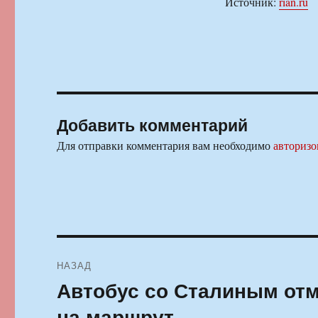
Источник:
rian.ru
Добавить комментарий
Для отправки комментария вам необходимо
авторизо
Навигация
НАЗАД
по
Автобус со Сталиным отм
Предыдущая
запись:
записям
на маршрут