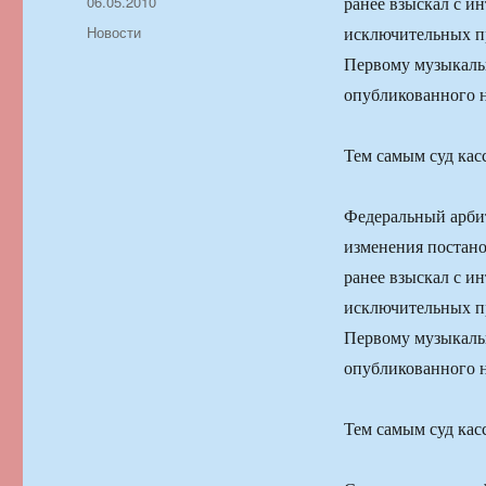
Автор
Опубликовано
06.05.2010
ранее взыскал с и
Рубрики
Новости
исключительных п
Первому музыкальн
опубликованного 
Тем самым суд кас
Федеральный арби
изменения постано
ранее взыскал с и
исключительных п
Первому музыкальн
опубликованного 
Тем самым суд кас