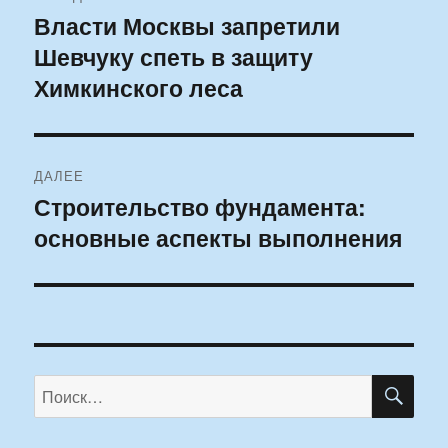
по
Власти Москвы запретили
Предыдущая
Шевчуку спеть в защиту
запись:
записям
Химкинского леса
ДАЛЕЕ
Строительство фундамента:
Следующая
основные аспекты выполнения
запись:
ПО
Искать: