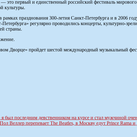
 — это первый и единственный российский фестиваль мирового 
й культуры.
у в рамках празднования 300-летия Санкт-Петербурга и в 2006 г
Петербурга» регулярно проводились концерты, культурно-зрел
ей страны.
лжение.
Ледовом Дворце» пройдет шестой международный музыкальный фе
о я был последним девственником на курсе и стал мужчиной оче
 Пол Веллер перепевает The Beatles, в Москву едут Prince Rama и