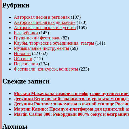
Рубрики
Авторская песня в регионах
(107)
Авторская песня как движение
(120)
Авторская песня как искусство
(169)
Без рубрики
(145)
Грушинский фестиваль
(82)
Клубы, творческие объединения, театры
(141)
Музыкальные инструменты
(69)
Новости
(42 062)
Обо всем
(112)
Персоналии
(134)
Фестивали, конкурсы, концерты
(233)
Свежие записи
Москва Махачкала самолет: комфортное путешествие
Девушки Березовский: знакомства в уральском город
Девушки Ростова: знакомства в южной столице Росси
Мартин Казино: Премиум-платформа для ценителей а
Martin Casino 800: Рекордный 800% бонус и безгран
Архивы