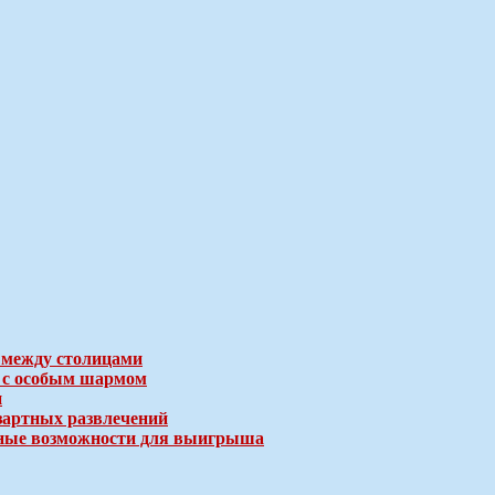
 между столицами
е с особым шармом
и
зартных развлечений
ичные возможности для выигрыша