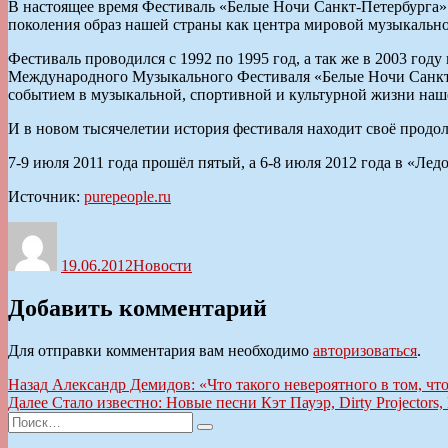
В настоящее время Фестиваль «Белые Ночи Санкт-Петербурга»
поколения образ нашей страны как центра мировой музыкально
Фестиваль проводился с 1992 по 1995 год, а так же в 2003 год
Международного Музыкального Фестиваля «Белые Ночи Санкт-
событием в музыкальной, спортивной и культурной жизни наш
И в новом тысячелетии история фестиваля находит своё продо
7-9 июля 2011 года прошёл пятый, а 6-8 июля 2012 года в «
Источник:
purepeople.ru
Автор
Опубликовано
Рубрики
19.06.2012
Новости
Добавить комментарий
Для отправки комментария вам необходимо
авторизоваться
.
Навигация
Предыдущая
Назад
Александр Демидов: «Что такого невероятного в том, чт
запись:
Следующая
Далее
Стало известно: Новые песни Кэт Пауэр, Dirty Projectors,
по
Искать:
запись:
Поиск
записям