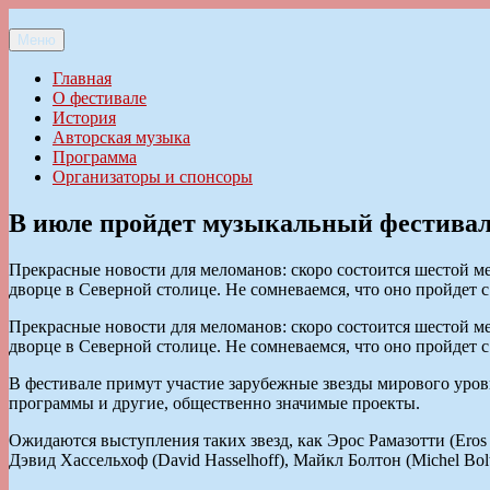
Перейти
к
Меню
Ильменский фестиваль авторской песни
содержимому
Главная
О фестивале
История
Авторская музыка
Программа
Организаторы и спонсоры
В июле пройдет музыкальный фестивал
Прекрасные новости для меломанов: скоро состоится шестой 
дворце в Северной столице. Не сомневаемся, что оно пройдет 
Прекрасные новости для меломанов: скоро состоится шестой 
дворце в Северной столице. Не сомневаемся, что оно пройдет 
В фестивале примут участие зарубежные звезды мирового уро
программы и другие, общественно значимые проекты.
Ожидаются выступления таких звезд, как Эрос Рамазотти (Eros Ra
Дэвид Хассельхоф (David Hasselhoff), Майкл Болтон (Michel Bol