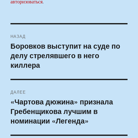
авторизоваться
.
Навигация
НАЗАД
по
Боровков выступит на суде по
Предыдущая
делу стрелявшего в него
запись:
записям
киллера
ДАЛЕЕ
«Чартова дюжина» признала
Следующая
Гребенщикова лучшим в
запись:
номинации «Легенда»