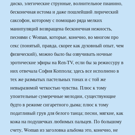
диско, элегические струнные, волнительное пианино,
бесконечная истома и даже пошлейший лирический
саксофон, которому с помощью ряда мелких
манипуляций возвращена бесконечная нежность,
песнями с Woman, которые, конечно, во многом про
секс (понятый, правда, скорее как духовный опыт, чем
физический), можно было бы озвучивать ночные
эротические эфиры на Ren-TV, если бы за режиссуру в
них отвечала София Коппола; здесь все исполнено в
тех же размытых пастельных тонах и с той же
невыразимой четкостью чувства. Плюс к тому
упоительные сумеречные мелодии, существующие
будто в режиме сигаретного дыма; плюс к тому
податливый грув для белого танца; песни, мягкие, как
кожа на подушечках любимых пальцев. По большому
счету, Woman из заголовка альбома это, конечно, не