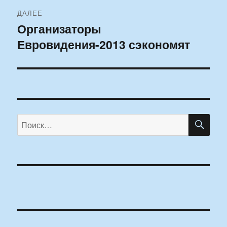
ДАЛЕЕ
Организаторы
Следующая
Евровидения-2013 сэкономят
запись:
ПО
Искать: