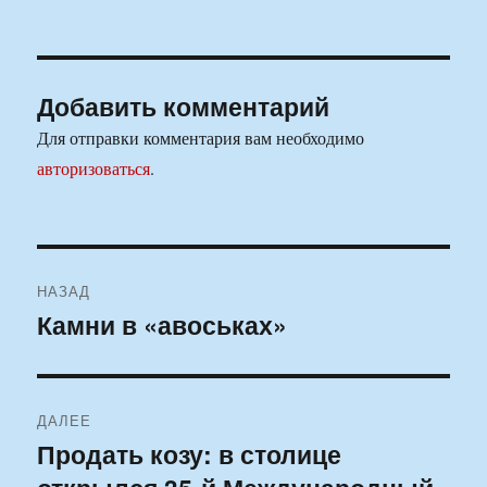
Добавить комментарий
Для отправки комментария вам необходимо
авторизоваться
.
Навигация
НАЗАД
по
Камни в «авоськах»
Предыдущая
запись:
записям
ДАЛЕЕ
Продать козу: в столице
Следующая
запись: