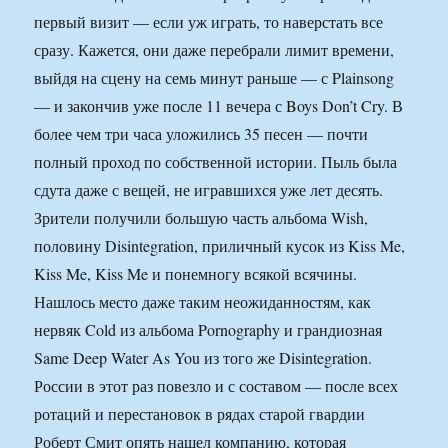
первый визит — если уж играть, то наверстать все
сразу. Кажется, они даже перебрали лимит времени,
выйдя на сцену на семь минут раньше — с Plainsong
— и закончив уже после 11 вечера с Boys Don’t Cry. В
более чем три часа уложились 35 песен — почти
полный проход по собственной истории. Пыль была
сдута даже с вещей, не игравшихся уже лет десять.
Зрители получили большую часть альбома Wish,
половину Disintegration, приличный кусок из Kiss Me,
Kiss Me, Kiss Me и понемногу всякой всячины.
Нашлось место даже таким неожиданностям, как
нервяк Cold из альбома Pornography и грандиозная
Same Deep Water As You из того же Disintegration.
России в этот раз повезло и с составом — после всех
ротаций и перестановок в рядах старой гвардии
Роберт Смит опять нашел компанию, которая