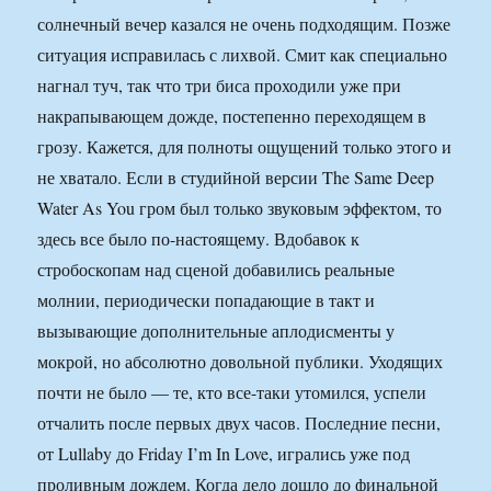
солнечный вечер казался не очень подходящим. Позже
ситуация исправилась с лихвой. Смит как специально
нагнал туч, так что три биса проходили уже при
накрапывающем дожде, постепенно переходящем в
грозу. Кажется, для полноты ощущений только этого и
не хватало. Если в студийной версии The Same Deep
Water As You гром был только звуковым эффектом, то
здесь все было по-настоящему. Вдобавок к
стробоскопам над сценой добавились реальные
молнии, периодически попадающие в такт и
вызывающие дополнительные аплодисменты у
мокрой, но абсолютно довольной публики. Уходящих
почти не было — те, кто все-таки утомился, успели
отчалить после первых двух часов. Последние песни,
от Lullaby до Friday I’m In Love, игрались уже под
проливным дождем. Когда дело дошло до финальной