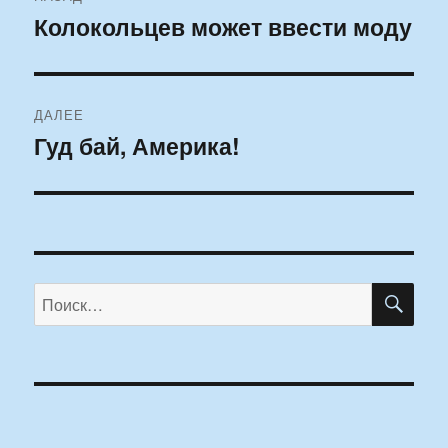
по
Колокольцев может ввести моду
Предыдущая
запись:
записям
ДАЛЕЕ
Гуд бай, Америка!
Следующая
запись:
ПО
Искать: