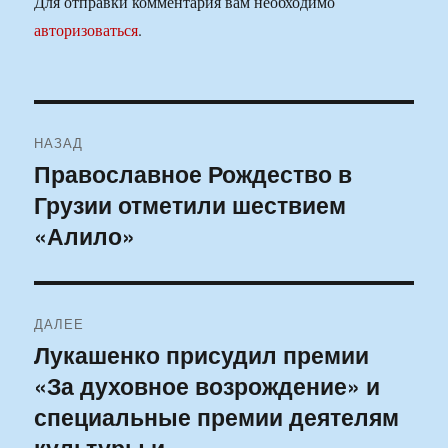
Для отправки комментария вам необходимо
авторизоваться
.
Навигация
НАЗАД
по
Православное Рождество в
Предыдущая
Грузии отметили шествием
запись:
записям
«Алило»
ДАЛЕЕ
Лукашенко присудил премии
Следующая
«За духовное возрождение» и
запись:
специальные премии деятелям
культуры и …