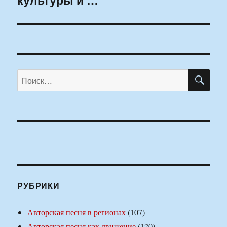
ПО
Искать:
РУБРИКИ
Авторская песня в регионах
(107)
Авторская песня как движение
(120)