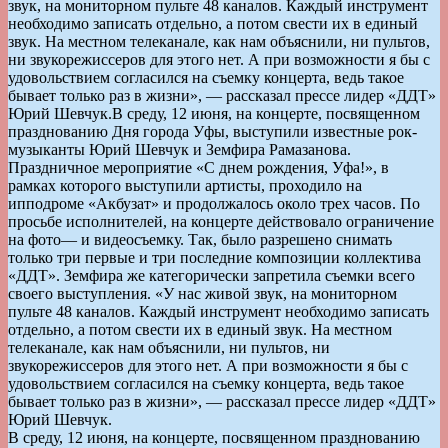
звук, на мониторном пульте 48 каналов. Каждый инструмент
необходимо записать отдельно, а потом свести их в единый
звук. На местном телеканале, как нам объяснили, ни пультов,
ни звукорежиссеров для этого нет. А при возможности я бы с
удовольствием согласился на съемку концерта, ведь такое
бывает только раз в жизни», — рассказал прессе лидер «ДДТ»
Юрий Шевчук.
В среду, 12 июня, на концерте, посвященном
празднованию Дня города Уфы, выступили известные рок-
музыканты Юрий Шевчук и Земфира Рамазанова.
Праздничное мероприятие «С днем рождения, Уфа!», в
рамках которого выступили артисты, проходило на
ипподроме «Акбузат» и продолжалось около трех часов. По
просьбе исполнителей, на концерте действовало ограничение
на фото— и видеосъемку. Так, было разрешено снимать
только три первые и три последние композиции коллектива
«ДДТ». Земфира же категорически запретила съемки всего
своего выступления. «У нас живой звук, на мониторном
пульте 48 каналов. Каждый инструмент необходимо записать
отдельно, а потом свести их в единый звук. На местном
телеканале, как нам объяснили, ни пультов, ни
звукорежиссеров для этого нет. А при возможности я бы с
удовольствием согласился на съемку концерта, ведь такое
бывает только раз в жизни», — рассказал прессе лидер «ДДТ»
Юрий Шевчук.
В среду, 12 июня, на концерте, посвященном празднованию