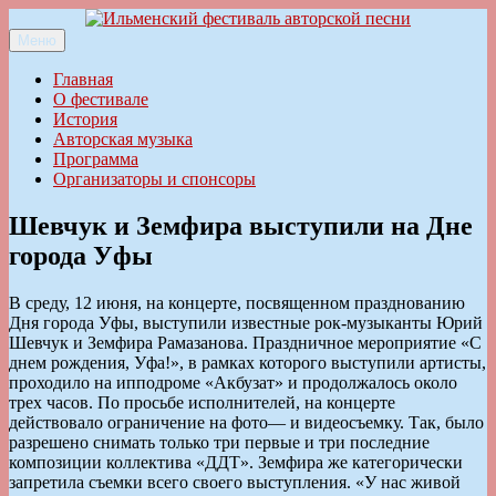
Перейти
к
Меню
Ильменский фестиваль авторской песни
содержимому
Главная
О фестивале
История
Авторская музыка
Программа
Организаторы и спонсоры
Шевчук и Земфира выступили на Дне
города Уфы
В среду, 12 июня, на концерте, посвященном празднованию
Дня города Уфы, выступили известные рок-музыканты Юрий
Шевчук и Земфира Рамазанова. Праздничное мероприятие «С
днем рождения, Уфа!», в рамках которого выступили артисты,
проходило на ипподроме «Акбузат» и продолжалось около
трех часов. По просьбе исполнителей, на концерте
действовало ограничение на фото— и видеосъемку. Так, было
разрешено снимать только три первые и три последние
композиции коллектива «ДДТ». Земфира же категорически
запретила съемки всего своего выступления. «У нас живой