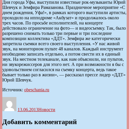
Дня города Уфы, выступили известные рок-музыканты Юрий
Шевчук и Земфира Рамазанова. Праздничное мероприятие «С
днем рождения, Уфа!», в рамках которого выступили артисты,
проходило на ипподроме «Акбузат» и продолжалось около
трех часов. По просьбе исполнителей, на концерте
действовало ограничение на фото— и видеосъемку. Так, было
разрешено снимать только три первые и три последние
композиции коллектива «ДДТ». Земфира же категорически
запретила съемки всего своего выступления. «У нас живой
звук, на мониторном пульте 48 каналов. Каждый инструмент
необходимо записать отдельно, а потом свести их в единый
звук. На местном телеканале, как нам объяснили, ни пультов,
ни звукорежиссеров для этого нет. А при возможности я бы с
удовольствием согласился на съемку концерта, ведь такое
бывает только раз в жизни», — рассказал прессе лидер «ДДТ»
Юрий Шевчук.
Источник:
obeschania.ru
Автор
Опубликовано
Рубрики
13.06.2013
Новости
Добавить комментарий