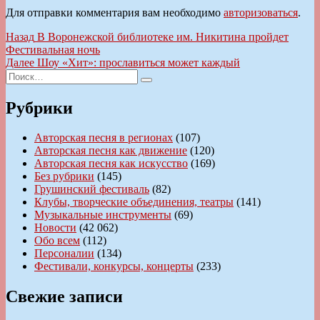
Для отправки комментария вам необходимо
авторизоваться
.
Навигация
Предыдущая
Назад
В Воронежской библиотеке им. Никитина пройдет
запись:
Фестивальная ночь
по
Следующая
Далее
Шоу «Хит»: прославиться может каждый
записям
Искать:
запись:
Поиск
Рубрики
Авторская песня в регионах
(107)
Авторская песня как движение
(120)
Авторская песня как искусство
(169)
Без рубрики
(145)
Грушинский фестиваль
(82)
Клубы, творческие объединения, театры
(141)
Музыкальные инструменты
(69)
Новости
(42 062)
Обо всем
(112)
Персоналии
(134)
Фестивали, конкурсы, концерты
(233)
Свежие записи