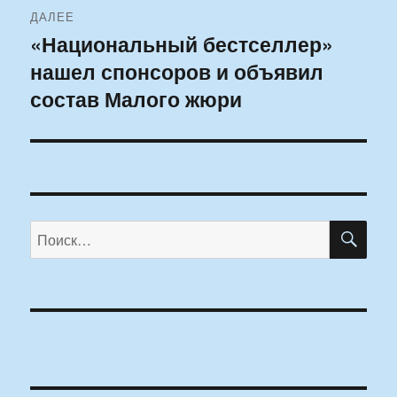
ДАЛЕЕ
«Национальный бестселлер»
Следующая
нашел спонсоров и объявил
запись:
состав Малого жюри
ПО
Искать: