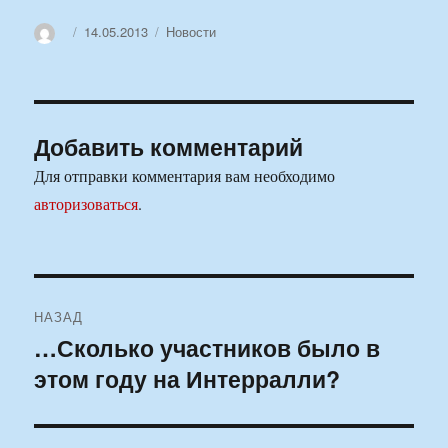
Автор
Опубликовано
Рубрики
14.05.2013
Новости
Добавить комментарий
Для отправки комментария вам необходимо
авторизоваться
.
Навигация
НАЗАД
по
…Сколько участников было в
Предыдущая
этом году на Интерралли?
запись:
записям