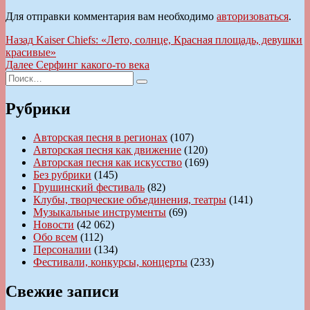
Для отправки комментария вам необходимо
авторизоваться
.
Навигация
Предыдущая
Назад
Kaiser Chiefs: «Лето, солнце, Красная площадь, девушки
запись:
красивые»
по
Следующая
Далее
Серфинг какого-то века
записям
Искать:
запись:
Поиск
Рубрики
Авторская песня в регионах
(107)
Авторская песня как движение
(120)
Авторская песня как искусство
(169)
Без рубрики
(145)
Грушинский фестиваль
(82)
Клубы, творческие объединения, театры
(141)
Музыкальные инструменты
(69)
Новости
(42 062)
Обо всем
(112)
Персоналии
(134)
Фестивали, конкурсы, концерты
(233)
Свежие записи