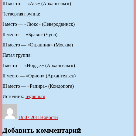
III место — «Ася» (Архангельск)
Четвертая группа:
I место — «Люкс» (Северодвинск)
II место — «Браво» (Чупа)
III место — «Странник» (Москва)
Пятая группа:
I место — «Норд-3» (Архангельск)
II место — «Орион» (Архангельск)
III место — «Рапира» (Кондопога)
Источник:
regnum.ru
Автор
Опубликовано
Рубрики
19.07.2011
Новости
Добавить комментарий