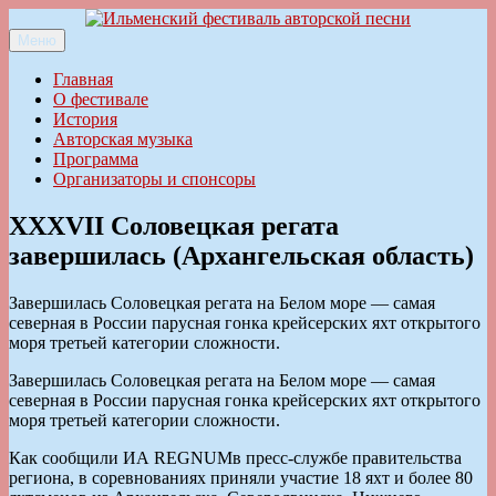
Перейти
к
Меню
Ильменский фестиваль авторской песни
содержимому
Главная
О фестивале
История
Авторская музыка
Программа
Организаторы и спонсоры
XXXVII Соловецкая регата
завершилась (Архангельская область)
Завершилась Соловецкая регата на Белом море — самая
северная в России парусная гонка крейсерских яхт открытого
моря третьей категории сложности.
Завершилась Соловецкая регата на Белом море — самая
северная в России парусная гонка крейсерских яхт открытого
моря третьей категории сложности.
Как сообщили ИА REGNUMв пресс-службе правительства
региона, в соревнованиях приняли участие 18 яхт и более 80