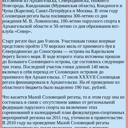
яхтсменов из Архангельска, Северодвинска, Нижнего
Новгорода, Кандалакши (Мурманская область), Кондопоги и
Чупы (Карелия), Санкт-Петербурга и Москвы. В этом году
Соловецкая регата была посвящена 300-летию со дня
рождения М. В. Ломоносова, 100-летию парусного спорта в
Архангельской области и 50-летию со дня образования яхт-
клуба «Север».
Старт регате был дан 9 июля. Участникам гонки впервые
предстояло пройти 170 морских миль от приемного буя в
Северодвинске до Сонострова — острова на Карельском
берегу Белого моря. В ходе второго этапа яхтсмены прошли
до Большого Соловецкого острова, где состоялись следующие
три этапа. Последний участок гонки длиной 140 миль
включал в себя переход от Соловецких островов до
приемного буя Архангельска. 17 июля XXXVII Соловецкая
регата финишировала в Архангельске. На её проведение из
областного бюджета было выделено 190 тыс. рублей.
Что касается Малой Соловецкой регаты, то в этом году она не
состоялась в связи с отсутствием заявки от региональной
федерации парусного спорта на включение этих
соревнований в календарный план физкультурно-спортивных
мероприятий региона на 2011 год, уточнили в правительстве.
В 2010 году на проведение Малой Соловецкой регаты
министерством по делам молодежи, спорту и туризму