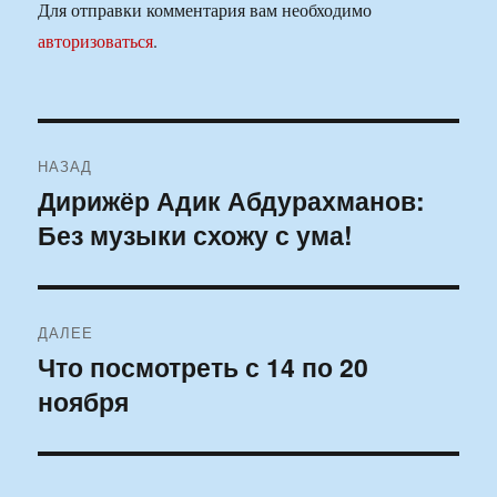
Для отправки комментария вам необходимо
авторизоваться
.
Навигация
НАЗАД
по
Дирижёр Адик Абдурахманов:
Предыдущая
Без музыки схожу с ума!
запись:
записям
ДАЛЕЕ
Что посмотреть с 14 по 20
Следующая
ноября
запись: