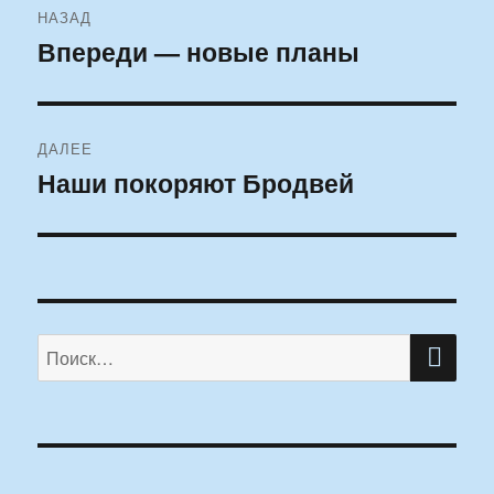
НАЗАД
по
Впереди — новые планы
Предыдущая
запись:
записям
ДАЛЕЕ
Наши покоряют Бродвей
Следующая
запись:
ПО
Искать: