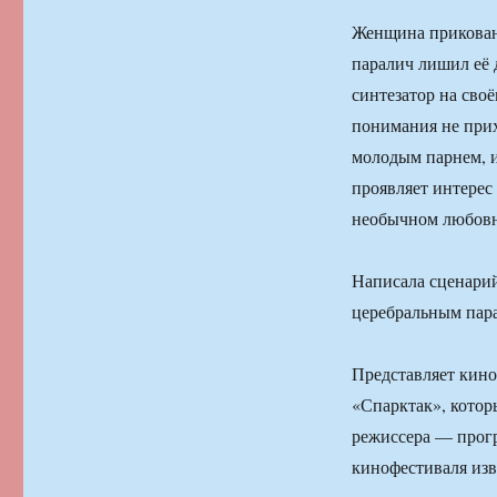
Женщина прикован
паралич лишил её 
синтезатор на сво
понимания не прихо
молодым парнем, и
проявляет интерес
необычном любовн
Написала сценарий
церебральным пара
Представляет кино
«Спарктак», котор
режиссера — прог
кинофестиваля из