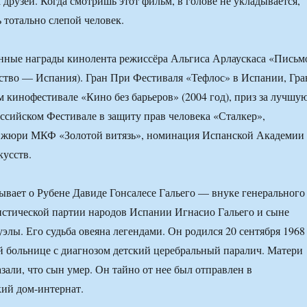
 друзей. Когда смотришь этот фильм, в голове не укладывается,
ь тотально слепой человек.
нные награды кинолента режиссёра Альгиса Арлаускаса «Письм
ство — Испания). Гран При Фестиваля «Тефлос» в Испании, Гра
 кинофестивале «Кино без барьеров» (2004 год), приз за лучшу
ссийском Фестивале в защиту прав человека «Сталкер»,
 жюри МКФ «Золотой витязь», номинация Испанской Академии
усств.
ывает о Рубене Давиде Гонсалесе Гальего — внуке генерального
стической партии народов Испании Игнасио Гальего и сыне
элы. Его судьба овеяна легендами. Он родился 20 сентября 1968
й больнице с диагнозом детский церебральный паралич. Матери
зали, что сын умер. Он тайно от нее был отправлен в
ий дом-интернат.