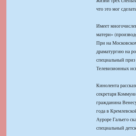
жизни трёх слепых
что это мог сделат
Имеет многочисле
матери» (производ
При на Московском
драматургию на ро
специальный приз
Телевизионных иск
Кинолента рассказ
секретаря Коммуни
гражданина Венесу
года в Кремлевско
Ауроре Гальего ска
специальный детск