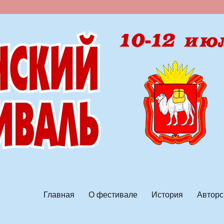
ской песни
Главная
О фестивале
История
Авторс