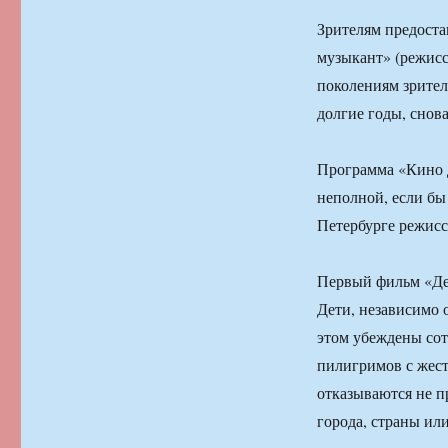
Зрителям предоста
музыкант» (режис
поколениям зрител
долгие годы, снов
Программа «Кино д
неполной, если бы
Петербурге режисс
Первый фильм «Деж
Дети, независимо 
этом убеждены сот
пилигримов с жест
отказываются не п
города, страны ил