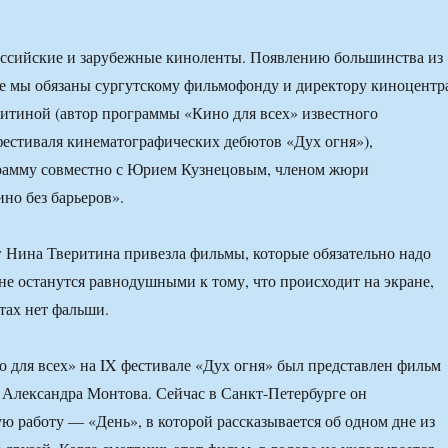
оссийские и зарубежные киноленты. Появлению большинства из
е мы обязаны сургутскому фильмофонду и директору киноцентр
итиной (автор программы «Кино для всех» известного
естиваля кинематографических дебютов «Дух огня»),
рамму совместно с Юрием Кузнецовым, членом жюри
но без барьеров».
 Нина Тверитина привезла фильмы, которые обязательно надо
 не останутся равнодушными к тому, что происходит на экране,
тах нет фальши.
 для всех» на IX фестивале «Дух огня» был представлен фильм
 Александра Монтова. Сейчас в Санкт-Петербурге он
ую работу — «День», в которой рассказывается об одном дне из