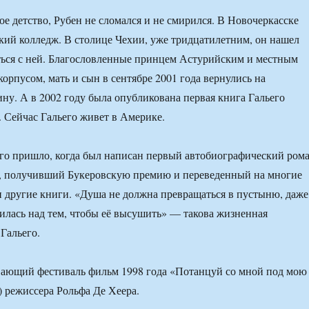
ое детство, Рубен не сломался и не смирился. В Новочеркасске
ий колледж. В столице Чехии, уже тридцатилетним, он нашел
ться с ней. Благословленные принцем Астурийским и местным
орпусом, мать и сын в сентябре 2001 года вернулись на
ну. А в 2002 году была опубликована первая книга Гальего
. Сейчас Гальего живет в Америке.
го пришло, когда был написан первый автобиографический ром
», получивший Букеровскую премию и переведенный на многие
 другие книги. «Душа не должна превращаться в пустыню, даже
дилась над тем, чтобы её высушить» — такова жизненная
Гальего.
вающий фестиваль фильм 1998 года «Потанцуй со мной под мою
 режиссера Рольфа Де Хеера.