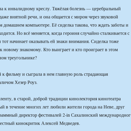
а к инвалидному креслу. Тяжёлая болезнь — церебральный
даже внятной речи, и она общается с миром через звуковой
ём домашнем компьютере. Её сиделка такова, что ждать заботы и
дится. Но всё меняется, когда героиня случайно сталкивается с
 тот начинает оказывать ей знаки внимания. Сиделка тоже
 к новому знакомому. Кто выиграет и кто проиграет в этом
ом треугольнике?
 к фильму и сыграла в нем главную роль страдающая
личом Хезер Роуз.
ленту, в старой, доброй традиции кинолектория кинотеатра
ый в течение многих лет любили жители города на Неве, друг
раммный директор фестивалей 2-in Сахалинский международног
вестный кинокритик Алексей Медведев.