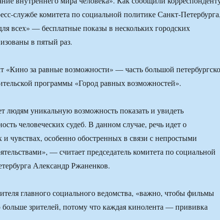
ание внутреннего мира человека». Как сообщили корреспондент
с-службе комитета по социальной политике Санкт-Петербурга
ля всех» — бесплатные показы в нескольких городских
низованы в пятый раз.
т «Кино за равные возможности» — часть большой петербургск
ительской программы «Город равных возможностей».
т людям уникальную возможность показать и увидеть
ость человеческих судеб. В данном случае, речь идет о
 и чувствах, особенно обостренных в связи с непростыми
тельствами», — считает председатель комитета по социальной
етербурга Александр Ржаненков.
ителя главного социального ведомства, «важно, чтобы фильмы
 больше зрителей, потому что каждая кинолента — прививка