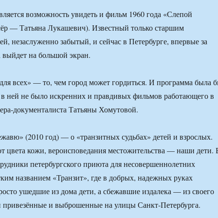
вляется возможность увидеть и фильм 1960 года «Слепой
сёр — Татьяна Лукашевич). Известный только старшим
ей, незаслуженно забытый, и сейчас в Петербурге, впервые за
а выйдет на большой экран.
ля всех» — то, чем город может гордиться. И программа была 
 в ней не было искренних и правдивых фильмов работающего в
ера-документалиста Татьяны Хомутовой.
авю» (2010 год) — о «транзитных судьбах» детей и взрослых.
от цвета кожи, вероисповедания местожительства — наши дети. 
рудники петербургского приюта для несовершеннолетних
ким названием «Транзит», где в добрых, надежных руках
росто ушедшие из дома дети, а сбежавшие издалека — из своего
и привезённые и выброшенные на улицы Санкт-Петербурга.