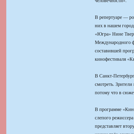
человечности».
В репертуаре — р
них в нашем город
«Югра» Нине Твер
Международного ф
составившей прог
кинофестиваля «Ки
В Санкт-Петербург
смотреть. Зрители
потому что в сюже
В программе «Кино
слепого режиссера
представляет втор