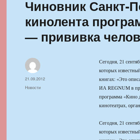
Чиновник Санкт-П
кинолента програ
— прививка челов
Сегодня, 21 сентя
которых известный 
Автор
Опубликовано
21.09.2012
книгах: «Это опис
Рубрики
Новости
ИА REGNUM в прес
программа «Кино д
кинотеатрах, орга
Сегодня, 21 сентя
которых известный 