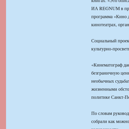
книгах: «Это опис
ИА REGNUM в прес
программа «Кино д
кинотеатрах, орга
Социальный проек
культурно-просвет
«Кинематограф дае
безграничную ценн
необычных судьбах
жизненными обстоя
политике Санкт-П
По словам руковод
собрали как можно