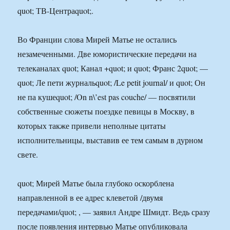
quot; ТВ-Центраquot;.
Во Франции слова Мирей Матье не остались
незамеченными. Две юмористические передачи на
телеканалах quot; Канал +quot; и quot; Франс 2quot; —
quot; Ле пети журнальquot; /Le petit journal/ и quot; Он
не па кушеquot; /On n\’est pas couche/ — посвятили
собственные сюжеты поездке певицы в Москву, в
которых также привели неполные цитаты
исполнительницы, выставив ее тем самым в дурном
свете.
quot; Мирей Матье была глубоко оскорблена
направленной в ее адрес клеветой /двумя
передачами/quot; , — заявил Андре Шмидт. Ведь сразу
после появления интервью Матье опубликовала