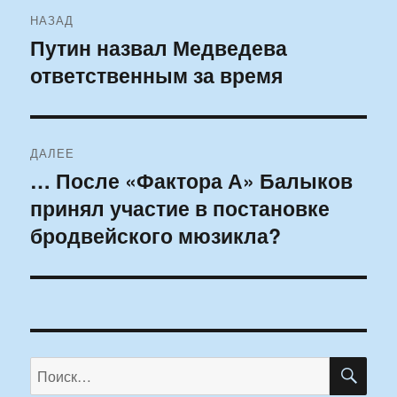
Навигация
НАЗАД
по
Путин назвал Медведева
Предыдущая
ответственным за время
запись:
записям
ДАЛЕЕ
… После «Фактора А» Балыков
Следующая
принял участие в постановке
запись:
бродвейского мюзикла?
ПО
Искать: