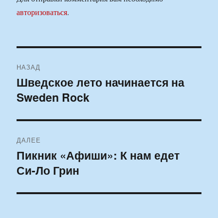
авторизоваться
.
Навигация
НАЗАД
по
Шведское лето начинается на
Предыдущая
Sweden Rock
запись:
записям
ДАЛЕЕ
Пикник «Афиши»: К нам едет
Следующая
Си-Ло Грин
запись: