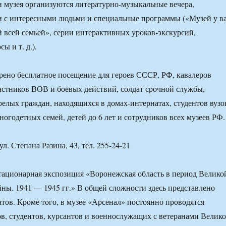
и музея организуются литературно-музыкальные вечера,
и с интересными людьми и специальные программы («Музей у в
ей всей семьей», серии интерактивных уроков-экскурсий,
ы и т. д.).
рено бесплатное посещение для героев СССР, РФ, кавалеров
стников ВОВ и боевых действий, солдат срочной службы,
релых граждан, находящихся в домах-интернатах, студентов вузо
ногодетных семей, детей до 6 лет и сотрудников всех музеев РФ.
л. Степана Разина, 43, тел. 255-24-21
стационарная экспозиция «Воронежская область в период Велико
ны. 1941 — 1945 гг.» В общей сложности здесь представлено
атов. Кроме того, в музее «Арсенал» постоянно проводятся
в, студентов, курсантов и военнослужащих с ветеранами Велик