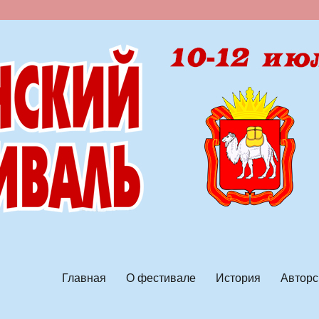
ской песни
Главная
О фестивале
История
Авторс