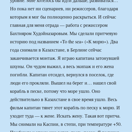
уровне. Мне хотелось бы идти дальше, развиваться…
Но пока нет ни сценариев, ни режиссеров, благодаря
которым я мог бы полноценно раскрыться. И сейчас
главная для меня отрада — работа с режиссером
Бахтияром Худойназаровым. Мы сделали притчевую
историю под названием «To the sea» («К морю»). Два
года снимали в Казахстане, в Берлине сейчас
заканчивается монтаж. Я играю капитана затонувшей
шхуны. Он чудом выжил, а весь экипаж и его жена
погибли. Капитан отсидел, вернулся в поселок, где
люди его прокляли. Вышел на берег и… нашел свой
корабль в песке, потому что море ушло. Оно
действительно в Казахстане в свое время ушло. Весь
фильм капитан тянет этот корабль по песку к морю. И
уходит туда — к жене. Искать жену. Такая вот притча.
Мы снимали на Каспии, в степи, при температуре +50.