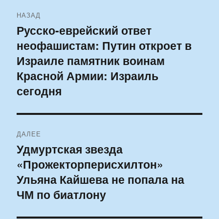
Навигация
НАЗАД
по
Русско-еврейский ответ
Предыдущая
неофашистам: Путин откроет в
запись:
записям
Израиле памятник воинам
Красной Армии: Израиль
сегодня
ДАЛЕЕ
Удмуртская звезда
Следующая
«Прожекторперисхилтон»
запись:
Ульяна Кайшева не попала на
ЧМ по биатлону