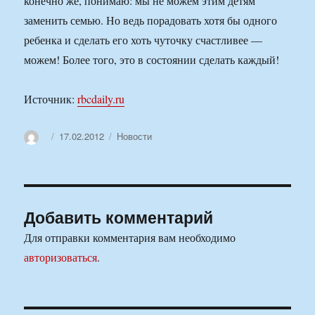
конечно же, понимаю: мы не можем этим детям
заменить семью. Но ведь порадовать хотя бы одного
ребенка и сделать его хоть чуточку счастливее —
можем! Более того, это в состоянии сделать каждый!
Источник:
rbcdaily.ru
Автор
Опубликовано
Рубрики
17.02.2012
Новости
Добавить комментарий
Для отправки комментария вам необходимо
авторизоваться
.