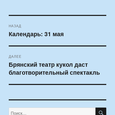
Навигация
НАЗАД
по
Календарь: 31 мая
Предыдущая
запись:
записям
ДАЛЕЕ
Брянский театр кукол даст
Следующая
благотворительный спектакль
запись:
ПО
Искать: