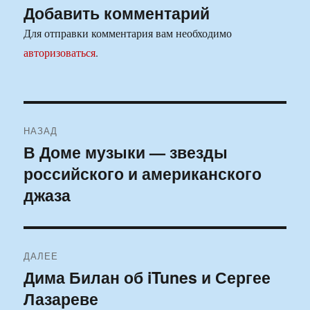
Добавить комментарий
Для отправки комментария вам необходимо
авторизоваться
.
Навигация
НАЗАД
по
В Доме музыки — звезды
Предыдущая
российского и американского
запись:
записям
джаза
ДАЛЕЕ
Дима Билан об iTunes и Сергее
Следующая
Лазареве
запись: