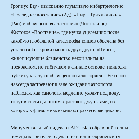
Гропиус-Бау» изысканно-глумливую кибертрилогию:
«Последнее восстание» (Ад), «Пиры Трихмалиона»
(Рай) и «Священная аллегория» (Чистилище).
Жестокое «Восстание», где кучка уцелевших после
какой-то глобальной катастрофы юнцов обречена без
устали (и без крови) мочить друг друга, «Пиры»,
живописующие блаженство некой элиты на
прекрасном, но гибнущем в финале острове, приводят
публику к залу со «Священной аллегорией». Ее герои
навсегда застревают в зале ожидания аэропорта,
наблюдая, как самолеты медленно уходят под воду,
тонут в снегах, а потом зарастают джунглями, из
которых в финале выскакивают развеселые дикари.
Монументальный видеоарт АЕС+Ф, собравший толпы
немецких зрителей, сделан по вполне европейским