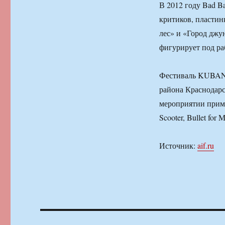
В 2012 году Bad B
критиков, пластин
лес» и «Город джу
фигурирует под ра
Фестиваль KUBANA 
района Краснодарск
мероприятии примут
Scooter, Bullet for 
Источник:
aif.ru