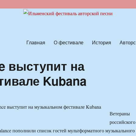
ской песни
Главная
О фестивале
История
Авторс
e выступит на
тивале Kubana
Ветераны
российского
alance пополнили список гостей мультформатного музыкального