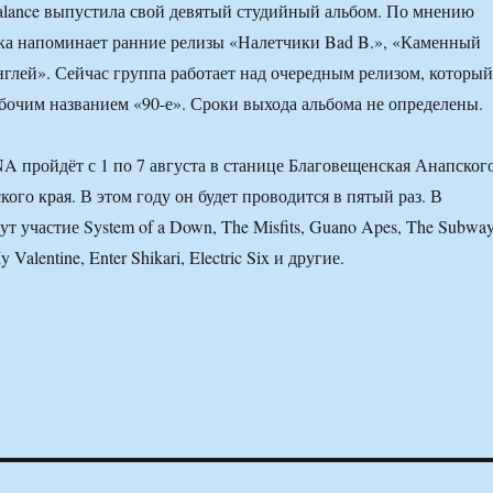
alance выпустила свой девятый студийный альбом. По мнению
ка напоминает ранние релизы «Налетчики Bad B.», «Каменный
нглей». Сейчас группа работает над очередным релизом, который
бочим названием «90-е». Сроки выхода альбома не определены.
пройдёт с 1 по 7 августа в станице Благовещенская Анапског
ого края. В этом году он будет проводится в пятый раз. В
 участие System of a Down, The Misfits, Guano Apes, The Subway
My Valentine, Enter Shikari, Electric Six и другие.