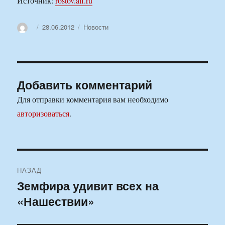
Источник:
rostov.aif.ru
Автор
Опубликовано
Рубрики
28.06.2012
Новости
Добавить комментарий
Для отправки комментария вам необходимо
авторизоваться
.
Навигация
НАЗАД
по
Земфира удивит всех на
Предыдущая
«Нашествии»
запись:
записям