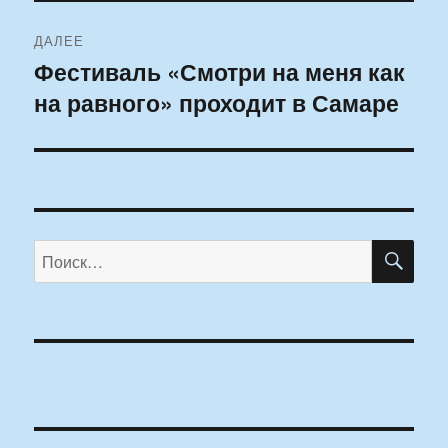
ДАЛЕЕ
Фестиваль «Смотри на меня как
Следующая
на равного» проходит в Самаре
запись:
ПО
Искать: