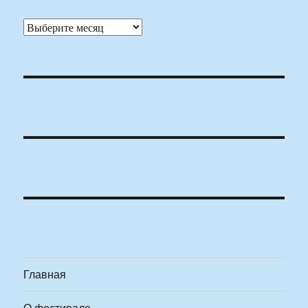
Архивы
Главная
О фестивале