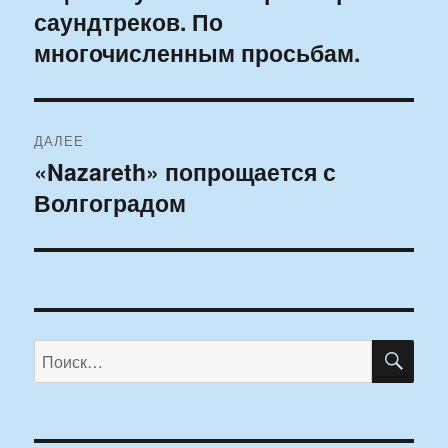
саундтреков. По
запись:
записям
многочисленным просьбам.
ДАЛЕЕ
«Nazareth» попрощается с
Следующая
Волгоградом
запись:
ПО
Искать: