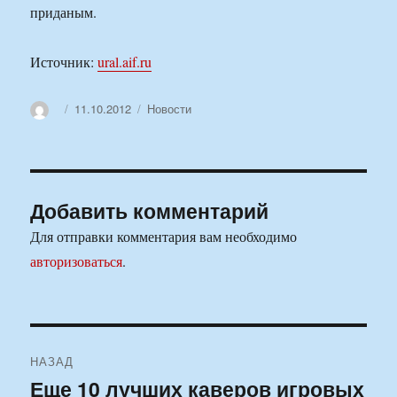
приданым.
Источник:
ural.aif.ru
Автор
Опубликовано
Рубрики
11.10.2012
Новости
Добавить комментарий
Для отправки комментария вам необходимо
авторизоваться
.
Навигация
НАЗАД
по
Еще 10 лучших каверов игровых
Предыдущая