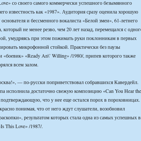
 Love» со своего самого коммерчески успешного безымянного
его известность как «1987». Аудитория сразу оценила хорошую
основателя и бессменного вокалиста «Белой змеи», 61-летнего
 который не менее резво, чем 20 лет назад, перемещался с одног
гой, умудряясь при этом пожимать руки поклонникам в первых
лировать микрофонной стойкой. Практически без паузы
 «боевик» «Ready An\’ Willing» /1980/, припев которого также
рялся всем залом.
сква!», — по-русски поприветствовал собравшихся Кавердейл.
ппа исполнила достаточно свежую композицию «Can You Hear th
, подтверждающую, что у нее еще остался порох в пороховницах.
красно понимая, что от него ждут слушатели, возобновил
раскопки», результатом которых стала одна из самых успешных в
Is This Love» /1987/.