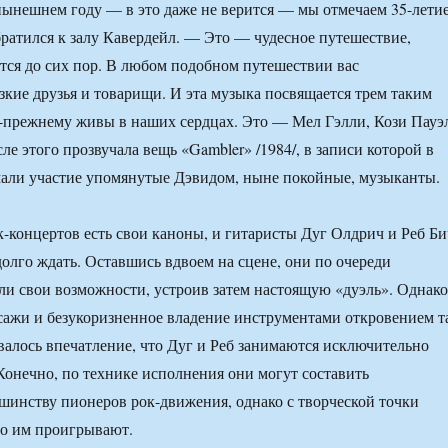
 нынешнем году — в это даже не верится — мы отмечаем 35-лети
ратился к залу Кавердейл. — Это — чудесное путешествие,
тся до сих пор. В любом подобном путешествии вас
кие друзья и товарищи. И эта музыка посвящается трем таким
-прежнему живы в наших сердцах. Это — Мел Гэлли, Кози Пауэ
е этого прозвучала вещь «Gambler» /1984/, в записи которой в
мали участие упомянутые Дэвидом, ныне покойные, музыканты.
ок-концертов есть свои каноны, и гитаристы Дуг Олдрич и Реб Би
долго ждать. Оставшись вдвоем на сцене, они по очереди
и свои возможности, устроив затем настоящую «дуэль». Однако
сажи и безукоризненное владение инструментами откровением т
ывалось впечатление, что Дуг и Реб занимаются исключительно
онечно, по технике исполнения они могут составить
инству пионеров рок-движения, однако с творческой точки
но им проигрывают.