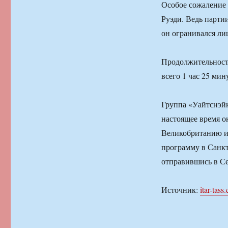
Особое сожаление 
Руэди. Ведь парти
он огранивался ли
Продолжительность
всего 1 час 25 мин
Группа «Уайтснэйк»
настоящее время о
Великобританию и 
программу в Санкт
отправившись в С
Источник:
itar-tass