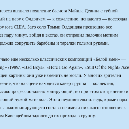
тереса вызвало появление басиста Майкла Девина с губной
ый на пару с Олдричем — к сожалению, ненадолго — воссоздал
ру юга США. Зато соло Томми Олдриджа превзошло все
ез пару минут, войдя в экстаз, он отправил палочки метким
одолжив сокрушать барабаны и тарелки голыми руками.
учало еще несколько классических композиций «Белой змеи» —
ng» /1989/, «Bad Boys», «Here I Go Again», «Still Of the Night» /все
бщей картины они уже изменить не могли. У многих зрителей
ение, что на сцене находится кавер-группа — коллектив,
ысокопрофессионально копирующий, но при этом отстраненно и
яющий чужой материал. Это и неудивительно: ведь, кроме пары-
ны аккомпанирующего состава не имели никакого отношения к
м Кавердейлом задолго до их прихода в группу.