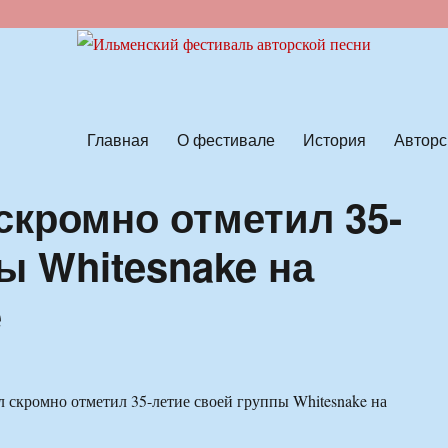
ской песни
Главная
О фестивале
История
Авторс
скромно отметил 35-
ы Whitesnake на
е