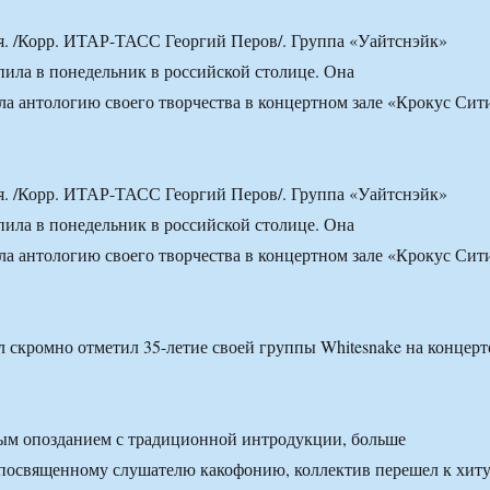
 /Корр. ИТАР-ТАСС Георгий Перов/. Группа «Уайтснэйк»
упила в понедельник в российской столице. Она
а антологию своего творчества в концертном зале «Крокус Сит
 /Корр. ИТАР-ТАСС Георгий Перов/. Группа «Уайтснэйк»
упила в понедельник в российской столице. Она
а антологию своего творчества в концертном зале «Крокус Сит
вым опозданием с традиционной интродукции, больше
освященному слушателю какофонию, коллектив перешел к хит