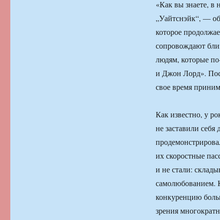
«Как вы знаете, в
„Уайтснэйк“, — об
которое продолжае
сопровождают близ
людям, которые по
и Джон Лорд». Посл
свое время прини
Как известно, у р
не заставили себя 
продемонстрировал
их скоростные пас
и не стали: склад
самолюбованием. К
конкуренцию больш
зрения многократ