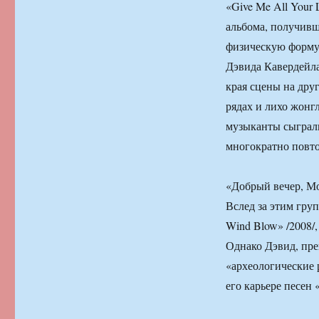
«Give Me All Your
альбома, получивш
физическую форму 
Дэвида Кавердейла,
края сцены на дру
рядах и лихо жонг
музыканты сыграли
многократно повто
«Добрый вечер, Мо
Вслед за этим гру
Wind Blow» /2008/
Однако Дэвид, пре
«археологические 
его карьере песен «