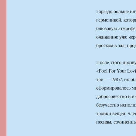
Гораздо больше ин
гармоникой, котор
блюзовую атмосфе
ожидания: уже чер
броском в зал, пр
После этого прозв
«Fool For Your Lovi
три — 1987/, но о
сформировалось мн
добросовестно и в
безучастно исполн
тройки вещей, чле
песням, сочиненны