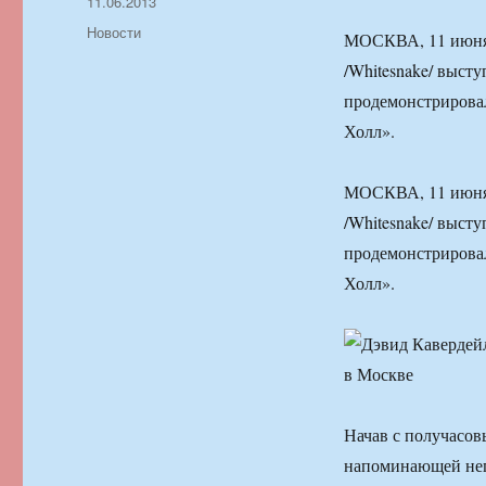
Автор
Опубликовано
11.06.2013
Рубрики
Новости
МОСКВА, 11 июня.
/Whitesnake/ выст
продемонстрировал
Холл».
МОСКВА, 11 июня.
/Whitesnake/ выст
продемонстрировал
Холл».
Начав с получасо
напоминающей неп