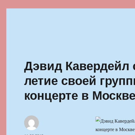
Ильменский фестиваль автор
Дэвид Кавердейл 
летие своей групп
концерте в Москв