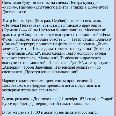
Спектакли будут показаны на сценах Центра культуры
«Русич», Научно-культурного центра, а также в Доме-музее
Достоевского.
Театр Бошко Буха (Белград, Сербия) покажет спектакль
«Неточка Незванова», артисты Берлинского драмтеатра
(Германия) — «Сны Настасьи Филипповны», Московский
драмтеатр «Сопричастность» выступит с постановкой «Фома
Фомич созидает всеобщее счастье… “, Театр-студия „Абажур“
(Санкт-Петербург) привезет на фестиваль спектакль „Жить
хочется“, театр „Школа драматического искусства“ (Москва)
— спектакль „Аглая“, вологодский Театр молодого актера
покажет спектакль „Мальчики“, Тамбовский драмтеатр
выступит с постановкой „Повелитель буквЪ“, а театр-студия
„Арлекин“ (город Заречный, Пензенская область) — со
спектаклем „Преступление без наказания“.
Наряду с классическим прочтением произведений
Достоевского на форуме предполагается представить и
экспериментальные спектакли.
В день рождения Достоевского (11 ноября 1821 года) в Старой
Руссе пройдет ряд мероприятий памяти классика.
В тот же день в 17.00 в доме-музее писателя состоятся