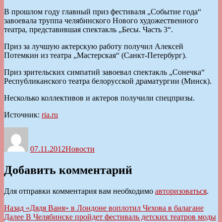
В прошлом году главный приз фестиваля „Событие года“
завоевала труппа челябинского Нового художественного
театра, представившая спектакль „Бесы. Часть 3“.
Приз за лучшую актерскую работу получил Алексей
Потемкин из театра „Мастерская“ (Санкт-Петербург).
Приз зрительских симпатий завоевал спектакль „Сонечка“
Республиканского театра белорусской драматургии (Минск).
Несколько коллективов и актеров получили спецпризы.
Источник:
ria.ru
Автор
Опубликовано
Рубрики
07.11.2012
Новости
Добавить комментарий
Для отправки комментария вам необходимо
авторизоваться
.
Навигация
Предыдущая
Назад
«Дядя Ваня» в Лондоне воплотил Чехова в балагане
запись:
Следующая
Далее
В Челябинске пройдет фестиваль детских театров моды