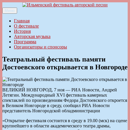
Перейти
к
Меню
Ильменский фестиваль авторской песни
содержимому
Главная
О фестивале
История
Авторская музыка
Программа
Организаторы и спонсоры
Театральный фестиваль памяти
Достоевского открывается в Новгороде
ВЕЛИКИЙ НОВГОРОД, 7 ноя — РИА Новости, Андрей
Летягин. Международный XVI фестиваль камерных
спектаклей по произведениям Федора Достоевского откроется
в Великом Новгороде в среду, сообщил РИА Новости
представитель Новгородской обладминистрации
«Открытие фестиваля состоится в среду в 19.00 (мск) на сцене
крупнейшего в области академического театра драмы,