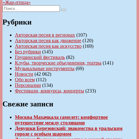
по
запись:
«Жар-птица»
записям
Искать:
Поиск
Рубрики
Авторская песня в регионах
(107)
Авторская песня как движение
(120)
Авторская песня как искусство
(169)
Без рубрики
(145)
Грушинский фестиваль
(82)
Клубы, творческие объединения, театры
(141)
Музыкальные инструменты
(69)
Новости
(42 062)
Обо всем
(112)
Персоналии
(134)
Фестивали, конкурсы, концерты
(233)
Свежие записи
Москва Махачкала самолет: комфортное
путешествие между столицами
Девушки Березовский: знакомства в уральском
городе с особым шармом