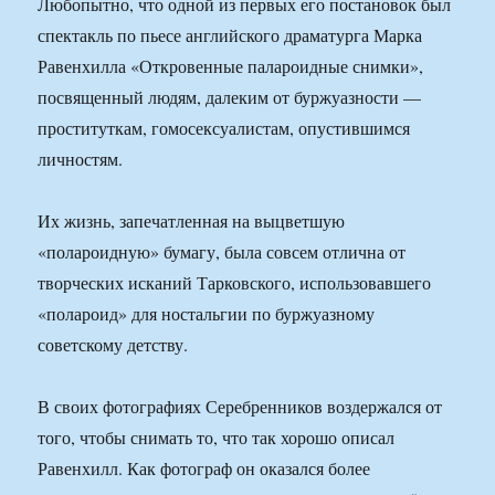
Любопытно, что одной из первых его постановок был
спектакль по пьесе английского драматурга Марка
Равенхилла «Откровенные палароидные снимки»,
посвященный людям, далеким от буржуазности —
проституткам, гомосексуалистам, опустившимся
личностям.
Их жизнь, запечатленная на выцветшую
«полароидную» бумагу, была совсем отлична от
творческих исканий Тарковского, использовавшего
«полароид» для ностальгии по буржуазному
советскому детству.
В своих фотографиях Серебренников воздержался от
того, чтобы снимать то, что так хорошо описал
Равенхилл. Как фотограф он оказался более