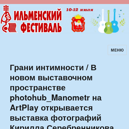
МЕНЮ
Ильменский фестиваль авторской
песни
Грани интимности / В
новом выставочном
пространстве
photohub_Manometr на
ArtPlay открывается
выставка фотографий
Кирилла Серебренникова