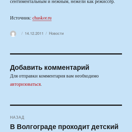
сентиментальным и нежным, нежели как режиссёр.
Источник:
chaskor.ru
Автор
Опубликовано
Рубрики
14.12.2011
Новости
Добавить комментарий
Для отправки комментария вам необходимо
авторизоваться
.
Навигация
НАЗАД
по
В Волгограде проходит детский
Предыдущая