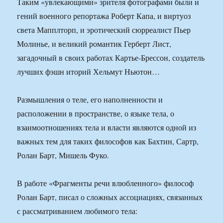
Таким «увлекающими» зрителя фотографами были и
гений военного репортажа Роберт Капа, и виртуоз
света Мапплторп, и эротический сюрреалист Пьер
Молинье, и великий романтик Герберт Лист,
загадочный в своих работах Картье-Брессон, создатель
лучших фэшн иторий Хельмут Ньютон…
Размышления о теле, его наполненности и
расположении в пространстве, о языке тела, о
взаимоотношениях тела и власти являются одной из
важных тем для таких философов как Бахтин, Сартр,
Ролан Барт, Мишель Фуко.
В работе «Фрагменты речи влюбленного» философ
Ролан Барт, писал о сложных ассоциациях, связанных
с рассматриванием любимого тела: