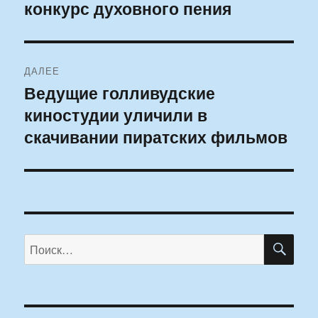
конкурс духовного пения
запись:
записям
ДАЛЕЕ
Ведущие голливудские
Следующая
киностудии уличили в
запись:
скачивании пиратских фильмов
ПО
Искать: