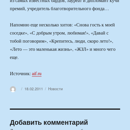
из самых известных бардов, лауреат и дипломант кучи
премий, учредитель благотворительного фонда…
Напомню еще несколько хитов: «Снова гость к моей
соседке», «С добрым утром, любимая!», «Давай с
тобой поговорим», «Крепитесь, люди, скоро лето!»,
«Лето — это маленькая жизнь», «ЖЗЛ» и много чего
еще.
Источник:
aif.ru
Автор
Опубликовано
Рубрики
18.02.2011
Новости
Добавить комментарий