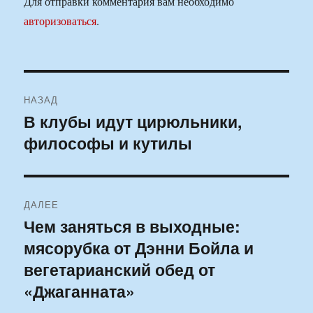
Для отправки комментария вам необходимо
авторизоваться
.
Навигация
НАЗАД
по
В клубы идут цирюльники,
Предыдущая
философы и кутилы
запись:
записям
ДАЛЕЕ
Чем заняться в выходные:
Следующая
мясорубка от Дэнни Бойла и
запись:
вегетарианский обед от
«Джаганната»