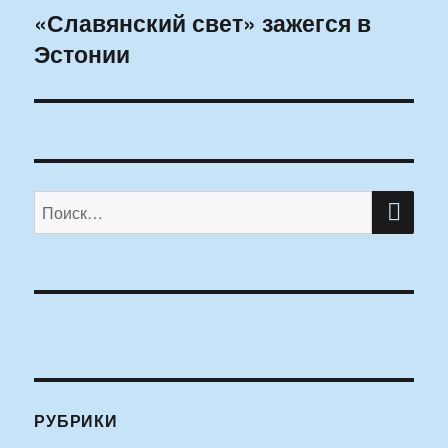
«Славянский свет» зажегся в
Следующая
Эстонии
запись:
ПО
Искать:
РУБРИКИ