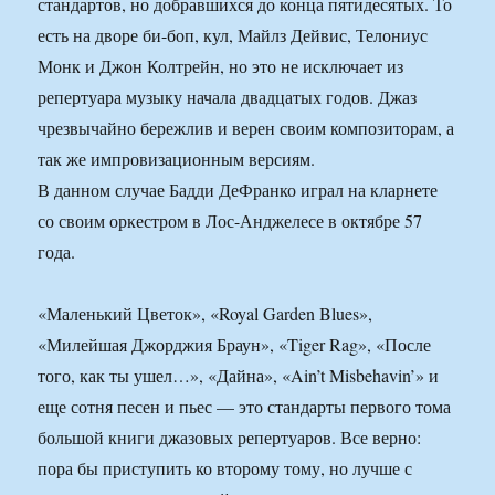
стандартов, но добравшихся до конца пятидесятых. То
есть на дворе би-боп, кул, Майлз Дейвис, Телониус
Монк и Джон Колтрейн, но это не исключает из
репертуара музыку начала двадцатых годов. Джаз
чрезвычайно бережлив и верен своим композиторам, а
так же импровизационным версиям.
В данном случае Бадди ДеФранко играл на кларнете
со своим оркестром в Лос-Анджелесе в октябре 57
года.
«Маленький Цветок», «Royal Garden Blues»,
«Милейшая Джорджия Браун», «Tiger Rag», «После
того, как ты ушел…», «Дайна», «Ain’t Misbehavin’» и
еще сотня песен и пьес — это стандарты первого тома
большой книги джазовых репертуаров. Все верно:
пора бы приступить ко второму тому, но лучше с