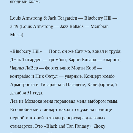
ягодный холм:
Louis Armstrong & Jack Teagarden — Blueberry Hill —
3:49 (Louis Armstrong — Jazz Ballads — Membran
Music)
«Blueberry Hill» — Попс, он же Сатчмо, вокал и труба;
Джак Тигарден — тромбон; Барни Бигард — кларнет;
Чарльз ЛаВер — фортепьяно; Морти Корб —
контрабас и Ник Фэтул — ударные. Концерт комбо
Армстронга и Тигардена в Пасадене, Калифорния, 7
декабря 51 года.
Лев из Моздока меня порадовал меня выбором темы.
Его любимый стандарт находится уже на границе
первой и второй тетради репертуара джазовых
стандартов. Это «Black and Tan Fantasy». Дюку