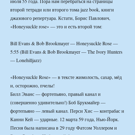
июля 55 года. Пора нам перебраться на страницы
второй тетради или второго тома jazz book, книги
джазового репертуара. Кстати, Борис Павлович,
«Honeysuckle rose» — это и есть второй том:
Bill Evans & Bob Brookmayer — Honeysuckle Rose —
5:55 (Bill Evans & Bob Brookmayer — The Ivory Hunters
— Lonehilljazz)
«Honeysuckle Rose» — в тексте жимолость, сахар, мёд
и, осторожно, пчелы!
Билл Эванс — фортепьяно, правый канал и
(совершенно удивительно!) Боб Брукмайер —
фортепьяно — левый канал. Перси Хис — контрабас и
Канни Кей — ударные. 12 марта 59 года, Нью-Йорк.
Песня была написана в 29 году Фатсом Уоллером и