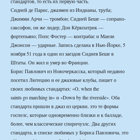
стандартов, то есть их первую часть.
Сидней де Парис, джазмен из Индианы, труба;
Джимми Арчи — тромбон; Сидней Беше — сопрано-
саксофон, он же лидер; Дон Кёркпатрик —
фортепьяно; Попс Фостер — контрабас и Манзи
Джонсон — ударные. Запись сделана в Нью-Йорке, 5
ноября 51 года в один из заездов Сиднея Беше в
Штаты. Он жил и умер во Франции.
Борис Павлович из Новочеркасска, который недавно
посетил Лютецию и ее джазовые клубы, пишет о
своих любимых стандартах: «O, when the
saints go marching in» и «Down by the riverside». Оба
стандарта пришли в джаз из церкви, это те формы
госпелс, которые одновременно близки и к балладе,
более, чем классические спиричуэлс. Два других
стандарта, в списке любимых у Бориса Павловича, это