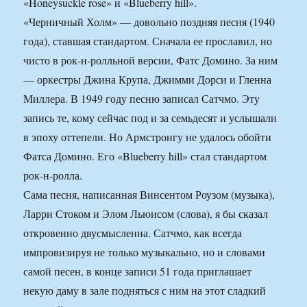
«Honeysuckle rose» и «Blueberry hill».
«Черничный Холм» — довольно поздняя песня (1940
года), ставшая стандартом. Сначала ее прославил, но
чисто в рок-н-ролльной версии, Фатс Домино. За ним
— оркестры Джина Крупа, Джимми Дорси и Гленна
Миллера. В 1949 году песню записал Сатчмо. Эту
запись те, кому сейчас под и за семьдесят и услышали
в эпоху оттепели. Но Армстронгу не удалось обойти
Фатса Домино. Его «Blueberry hill» стал стандартом
рок-н-ролла.
Сама песня, написанная Винсентом Роузом (музыка),
Ларри Стоком и Элом Льюисом (слова), я бы сказал
откровенно двусмысленна. Сатчмо, как всегда
импровизируя не только музыкально, но и словами
самой песен, в конце записи 51 года приглашает
некую даму в зале подняться с ним на этот сладкий