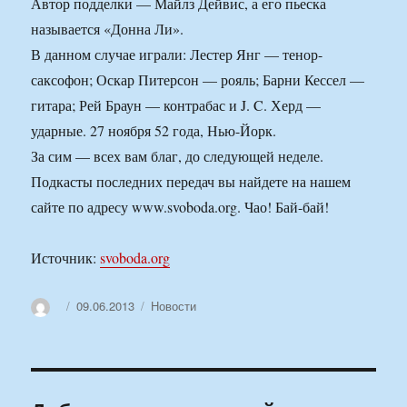
Автор подделки — Майлз Дейвис, а его пьеска
называется «Донна Ли».
В данном случае играли: Лестер Янг — тенор-
саксофон; Оскар Питерсон — рояль; Барни Кессел —
гитара; Рей Браун — контрабас и J. C. Херд —
ударные. 27 ноября 52 года, Нью-Йорк.
За сим — всех вам благ, до следующей неделе.
Подкасты последних передач вы найдете на нашем
сайте по адресу www.svoboda.org. Чао! Бай-бай!
Источник:
svoboda.org
Автор
Опубликовано
Рубрики
09.06.2013
Новости