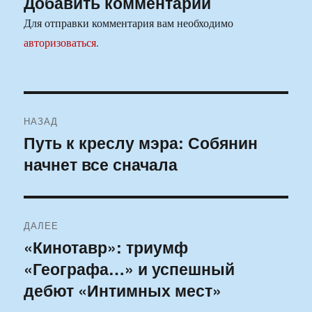
Добавить комментарий
Для отправки комментария вам необходимо
авторизоваться
.
Навигация
НАЗАД
по
Путь к креслу мэра: Собянин
Предыдущая
начнет все сначала
запись:
записям
ДАЛЕЕ
«Кинотавр»: триумф
Следующая
«Географа…» и успешный
запись:
дебют «Интимных мест»