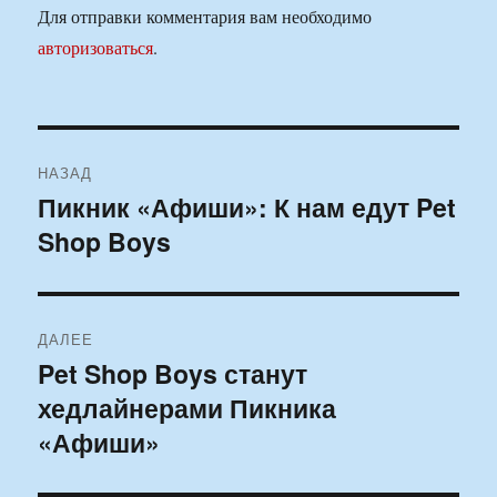
Для отправки комментария вам необходимо
авторизоваться
.
Навигация
НАЗАД
по
Пикник «Афиши»: К нам едут Pet
Предыдущая
Shop Boys
запись:
записям
ДАЛЕЕ
Pet Shop Boys станут
Следующая
хедлайнерами Пикника
запись:
«Афиши»