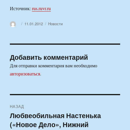
Источник:
rus.ruvr.ru
Автор
Опубликовано
Рубрики
11.01.2012
Новости
Добавить комментарий
Для отправки комментария вам необходимо
авторизоваться
.
Навигация
НАЗАД
по
Любвеобильная Настенька
Предыдущая
(«Новое Дело», Нижний
запись:
записям