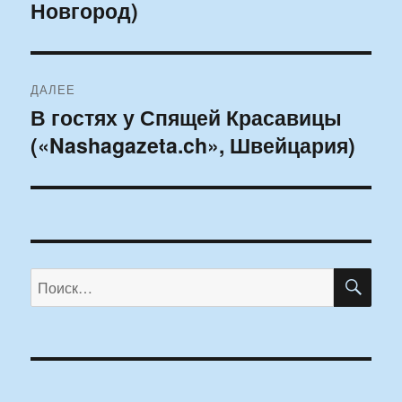
Новгород)
ДАЛЕЕ
В гостях у Спящей Красавицы
Следующая
(«Nashagazeta.ch», Швейцария)
запись:
ПО
Искать: