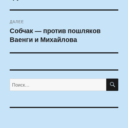
ДАЛЕЕ
Собчак — против пошляков
Следующая
Ваенги и Михайлова
запись:
ПО
Искать: