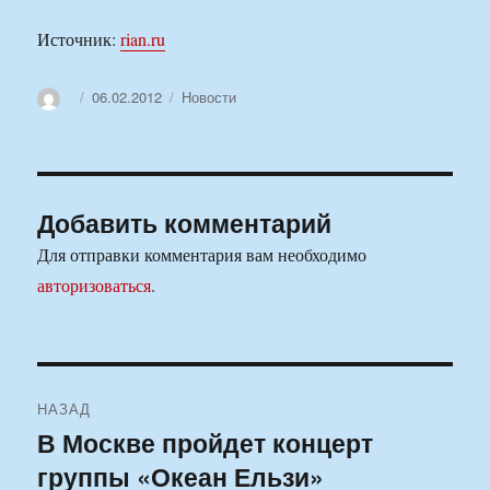
Источник:
rian.ru
Автор
Опубликовано
Рубрики
06.02.2012
Новости
Добавить комментарий
Для отправки комментария вам необходимо
авторизоваться
.
Навигация
НАЗАД
по
В Москве пройдет концерт
Предыдущая
группы «Океан Ельзи»
запись:
записям