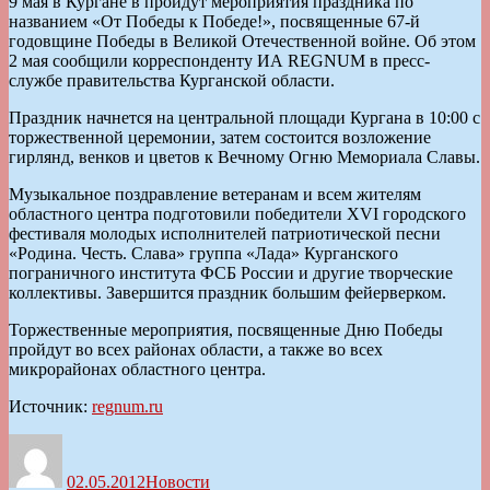
9 мая в Кургане в пройдут мероприятия праздника по
названием «От Победы к Победе!», посвященные 67-й
годовщине Победы в Великой Отечественной войне. Об этом
2 мая сообщили корреспонденту ИА REGNUM в пресс-
службе правительства Курганской области.
Праздник начнется на центральной площади Кургана в 10:00 с
торжественной церемонии, затем состоится возложение
гирлянд, венков и цветов к Вечному Огню Мемориала Славы.
Музыкальное поздравление ветеранам и всем жителям
областного центра подготовили победители XVI городского
фестиваля молодых исполнителей патриотической песни
«Родина. Честь. Слава» группа «Лада» Курганского
пограничного института ФСБ России и другие творческие
коллективы. Завершится праздник большим фейерверком.
Торжественные мероприятия, посвященные Дню Победы
пройдут во всех районах области, а также во всех
микрорайонах областного центра.
Источник:
regnum.ru
Автор
Опубликовано
Рубрики
02.05.2012
Новости