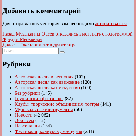
Добавить комментарий
Для отправки комментария вам необходимо
авторизоваться
.
Навигация
Предыдущая
Назад
Музыканты Queen отказались выступать с голограммой
запись:
Фредди Меркьюри
по
Следующая
Далее
…Эксперимент в драмтеатре
записям
Искать:
запись:
Поиск
Рубрики
Авторская песня в регионах
(107)
Авторская песня как движение
(120)
Авторская песня как искусство
(169)
Без рубрики
(145)
Грушинский фестиваль
(82)
Клубы, творческие объединения, театры
(141)
Музыкальные инструменты
(69)
Новости
(42 062)
Обо всем
(112)
Персоналии
(134)
Фестивали, конкурсы, концерты
(233)