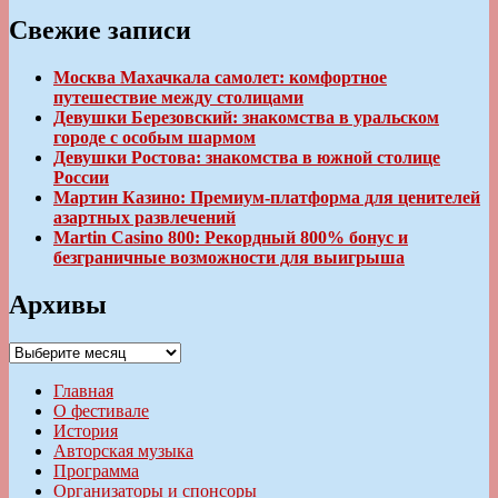
Свежие записи
Москва Махачкала самолет: комфортное
путешествие между столицами
Девушки Березовский: знакомства в уральском
городе с особым шармом
Девушки Ростова: знакомства в южной столице
России
Мартин Казино: Премиум-платформа для ценителей
азартных развлечений
Martin Casino 800: Рекордный 800% бонус и
безграничные возможности для выигрыша
Архивы
Архивы
Главная
О фестивале
История
Авторская музыка
Программа
Организаторы и спонсоры