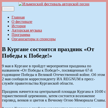
Перейти
к
Меню
Ильменский фестиваль авторской песни
содержимому
Главная
О фестивале
История
Авторская музыка
Программа
Организаторы и спонсоры
В Кургане состоится праздник «От
Победы к Победе!»
9 мая в Кургане в пройдут мероприятия праздника по
названием «От Победы к Победе!», посвященные 67-й
годовщине Победы в Великой Отечественной войне. Об этом
2 мая сообщили корреспонденту ИА REGNUM в пресс-
службе правительства Курганской области.
Праздник начнется на центральной площади Кургана в 10:00 с
торжественной церемонии, затем состоится возложение
гирлянд, венков и цветов к Вечному Огню Мемориала Славы.