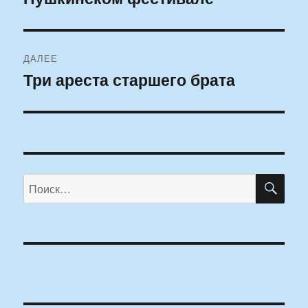
ДАЛЕЕ
Три ареста старшего брата
Следующая
запись:
ПО
Искать: