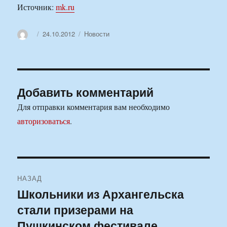
Источник:
mk.ru
Автор
Опубликовано
Рубрики
24.10.2012
Новости
Добавить комментарий
Для отправки комментария вам необходимо
авторизоваться
.
Навигация
НАЗАД
по
Школьники из Архангельска
Предыдущая
стали призерами на
запись:
записям
Пушкинском фестивале