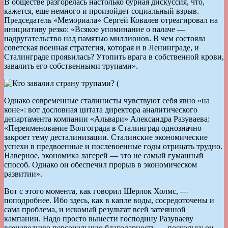
В обществе разгорелась настолько бурная дискуссия, что,
кажется, еще немного и произойдет социальный взрыв.
Председатель «Мемориала» Сергей Ковалев отреагировал на
инициативу резко: «Всякое упоминание о палаче —
надругательство над памятью миллионов. В чем состояла
советская военная стратегия, которая и в Ленинграде, и
Сталинграде проявилась? Утопить врага в собственной крови,
завалить его собственными трупами».
Однако современные сталинисты чувствуют себя явно «на
коне»: вот дословная цитата директора аналитического
департамента компании «Альвари» Александра Разуваева:
«Переименование Волгограда в Сталинград однозначно
закроет тему десталинизации. Сталинские экономические
успехи в предвоенные и послевоенные годы отрицать трудно.
Наверное, экономика лагерей — это не самый гуманный
способ. Однако он обеспечил прорыв в экономическом
развитии».
Вот с этого момента, как говорил Шерлок Холмс, —
поподробнее. Ибо здесь, как в капле воды, сосредоточены и
сама проблема, и искомый результат всей затеянной
кампании. Надо просто вынести господину Разуваеву
всенародную персональную благодарность — поскольку он