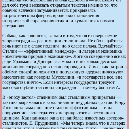
дал себе труд высказать открытым текстом именно то, что
обычно всячески затуманивается, прикрываясь
патриотическим флером, вроде «восстановления
исторической справедливости» или «уважения к памяти
ветеранов».
Собака, как говорится, зарыта в том, что все совершаемое
творится ради — реанимации сталинизма. Не обольщайтесь:
речь идет не о славе подвига, но о славе палача. Вдумайтесь:
Сталин — «эффективный менеджер», и лагерная экономика
«обеспечила прорыв в экономике». Логика совершенно ясная:
ради Уралмаша и Днепрогэса можно и несколько десятков
миллионов сограждан в пекло спровадить. И все, как патрон в
обойму, спокойно ложится в популярную «державническую»
идеологию: как говорил Муссолини, «в государстве все, вне
государства ничто». Если интересы государства требуют
массового убийства своих сограждан — почему бы и нет?..
В «эпоху застоя» сталинизм был стыдливым прикрытым —
тактика выражалась в замалчивании неудобных фактов. В эру
Интернета замалчивание стало неэффективным — и на
вооружение взята стратегия неприкрытого агрессивного
цинизма. Как написала одна из наиболее известных авторов-
сталинистов, Е. Прудникова: «Мы теперь знаем, что в лагерях
сидели те, кто и должен был там сидеть». И это — не эксцесс,