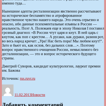
именно туда…
Нынешние адепты ресталинизации явственно рассчитывают
на историческое беспамятство и атрофированное
нравственное чувство нашего народа. Это очень серьезно и
опасно, ибо данные психоментальные изъяны в России —
реальность. Поэт А. Полежаев еще в эпоху Николая I поставил
грозный диагноз: «В России чтут царя и кнут. В ней царь с
кнутом, как поп с крестом… А русаки, как дураки, разиня рот,
во весь народ кричат: „Ура! Нас бить пора! Мы любим кнут!“.
Зато и бьют их, как ослов, без дальних слов…». Поэтому
вопрос нравственного очищения России, немыслимого без
десталинизации, — это и вопрос исторического будущего
страны.
Дмитрий Суворов, кандидат культурологии, лауреат премии
им. Бажова
Источник:
rus.ruvr.ru
Автор
Опубликовано
Рубрики
11.02.2013
Новости
Добавить комментарий