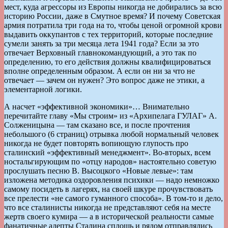
мест, куда агрессоры из Европы никогда не добирались за всю
историю России, даже в Смутное время? И почему Советская
армия потратила три года на то, чтобы ценой огромной крови
выдавить оккупантов с тех территорий, которые последние
сумели занять за три месяца лета 1941 года? Если за это
отвечает Верховный главнокомандующий, а это так по
определению, то его действия должны квалифицироваться
вполне определенным образом. А если он ни за что не
отвечает — зачем он нужен? Это вопрос даже не этики, а
элементарной логики.
А насчет «эффективной экономики»… Внимательно
перечитайте главу «Мы строим» из «Архипелага ГУЛАГ» А.
Солженицына — там сказано все, и после прочтения
небольшого (6 страниц) отрывка любой нормальный человек
никогда не будет повторять вопиющую глупость про
сталинский «эффективный менеджмент». Во-вторых, всем
ностальгирующим по «отцу народов» настоятельно советую
прослушать песню В. Высоцкого «Новые левые»: там
изложена методика оздоровления психики — надо немножко
самому посидеть в лагерях, на своей шкуре прочувствовать
все прелести «не самого гуманного способа». В том-то и дело,
что все сталинисты никогда не представляют себя на месте
жертв своего кумира — а в исторической реальности самые
фанатичные адепты Сталина сплошь и рядом отправлялись