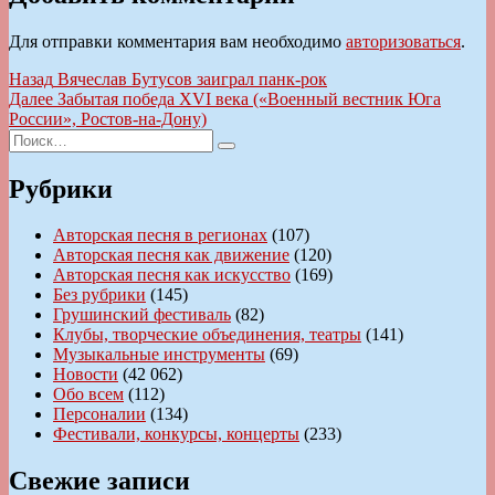
Для отправки комментария вам необходимо
авторизоваться
.
Навигация
Предыдущая
Назад
Вячеслав Бутусов заиграл панк-рок
запись:
Следующая
Далее
Забытая победа XVI века («Военный вестник Юга
по
запись:
России», Ростов-на-Дону)
записям
Искать:
Поиск
Рубрики
Авторская песня в регионах
(107)
Авторская песня как движение
(120)
Авторская песня как искусство
(169)
Без рубрики
(145)
Грушинский фестиваль
(82)
Клубы, творческие объединения, театры
(141)
Музыкальные инструменты
(69)
Новости
(42 062)
Обо всем
(112)
Персоналии
(134)
Фестивали, конкурсы, концерты
(233)
Свежие записи