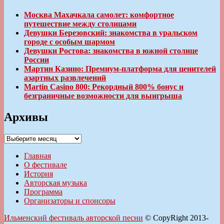
Москва Махачкала самолет: комфортное
путешествие между столицами
Девушки Березовский: знакомства в уральском
городе с особым шармом
Девушки Ростова: знакомства в южной столице
России
Мартин Казино: Премиум-платформа для ценителей
азартных развлечений
Martin Casino 800: Рекордный 800% бонус и
безграничные возможности для выигрыша
Архивы
Архивы
Главная
О фестивале
История
Авторская музыка
Программа
Организаторы и спонсоры
Ильменский фестиваль авторской песни
© CopyRight 2013-