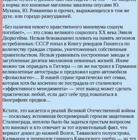
а норма: все книжные магазины завалены опусами Ю.
Мухина, Ю. Романенко и прочих, выражающихся в том же
духе, или гораздо разнузданней.
«Без наличия некоего нравственного минимума социум
погибает», — это слова великого социолога ХХ века Эмиля
Дюркгейма. Нельзя безнаказанно плевать на память легионов
истребленных: СССР попал в Книгу рекордов Гиннесса по
количеству граждан страны, уничтоженных собственным
правительством. Нельзя уравнивать построенные заводы и
загубленные десятки миллионов невинных жизней. Иначе
можно так оправдать и Гитлера — он же настроил в Германии
великолепные автострады и предложил идею автомобиля
«фольксваген»… В нашей стране практически нет семьи,
которая хотя бы косвенно не пострадала от сталинского
«эффективного менеджмента» — этот вывод может сделать
практически любой, если даст себе труд покопаться в
биографиях предков…
Кстати, это касается и реалий Великой Отечественной войны
— поскольку, вспоминая беспримерный героизм защитников
Сталинграда, неплохо было бы задаться простым вопросом:
кто виноват и кто отвечает за тот изумительный факт, что
вермахт дошел до нижней Волги, Таманского полуострова,
Калмыкии и перевалов главного Кавказского хребта — до тех