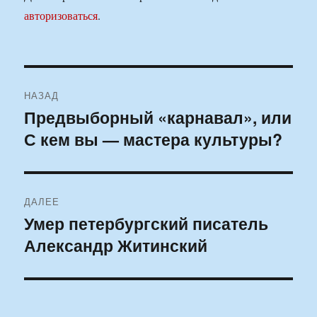
авторизоваться
.
Навигация
НАЗАД
по
Предвыборный «карнавал», или
Предыдущая
С кем вы — мастера культуры?
запись:
записям
ДАЛЕЕ
Умер петербургский писатель
Следующая
Александр Житинский
запись: