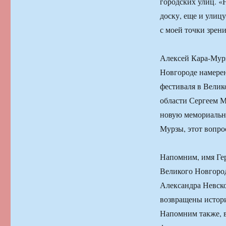
городских улиц. «
доску, еще и улицу
с моей точки зрен
Алексей Кара-Мурз
Новгороде намерен
фестиваля в Велик
области Сергеем М
новую мемориальну
Мурзы, этот вопро
Напомним, имя Гер
Великого Новгород
Александра Невско
возвращены истори
Напомним также, 