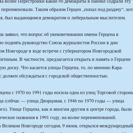
На волне Перестройки какие-то демократы в панике содрали эту
 переименовали. Таким образом Герцен „попал под раздачу“, хот
ия, был выдающимся демократом и либеральным мыслителем.
а заявил, что вопрос об увековечивании имени Герцена в
о поднять руководство Союза журналистов России в дни
ом Новгороде в ходе встречи с губернатором Новгородской
итиным. В частности, предлагается открыть в память о Герцене
ю доску. Что касается улицы Герцена, то, по мнению Кара-
с должен обсуждаться с городской общественностью.
цена с 1970 по 1991 годы носила одна из улиц Торговой сторон
а (сейчас — улица Дворцовая, с 1946 по 1970 годы — улица
го). Улице Герцена, как и многим другим в центре города, были
ческие названия в 1991 году, на волне переименований.
в Великом Новгороде сегодня, 9 июня, открылся международный