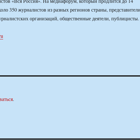
стов «Вся Россия». На медиафорум, который продлится до 14
коло 350 журналистов из разных регионов страны, представител
рналистских организаций, общественные деятели, публицисты.
ru
ваться
.