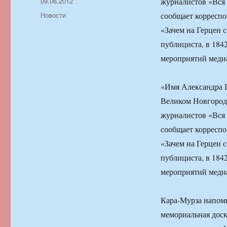
Автор
Опубликовано
09.06.2012
журналистов «Вся 
Рубрики
Новости
сообщает корресп
«Зачем на Герцен 
публициста, в 184
мероприятий меди
«Имя Александра Г
Великом Новгороде
журналистов «Вся 
сообщает корресп
«Зачем на Герцен 
публициста, в 184
мероприятий меди
Кара-Мурза напомн
мемориальная доск