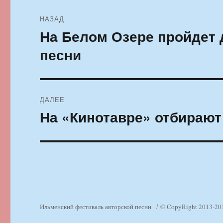
Навигация
НАЗАД
по
На Белом Озере пройдет 
Предыдущая
запись:
записям
песни
ДАЛЕЕ
На «Кинотавре» отбираю
Следующая
запись:
Ильменский фестиваль авторской песни
© CopyRight 2013-20