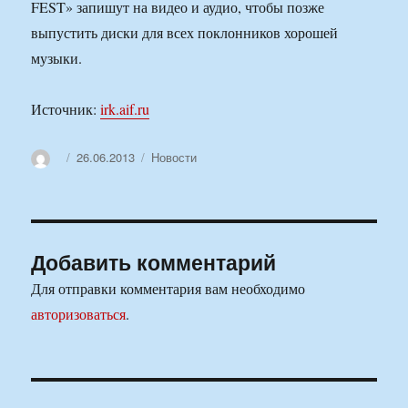
FEST» запишут на видео и аудио, чтобы позже
выпустить диски для всех поклонников хорошей
музыки.
Источник:
irk.aif.ru
Автор
Опубликовано
Рубрики
26.06.2013
Новости
Добавить комментарий
Для отправки комментария вам необходимо
авторизоваться
.
Навигация