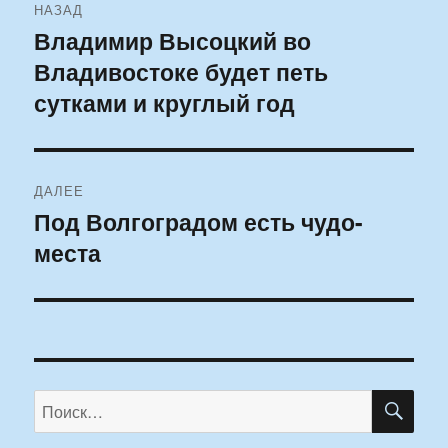
НАЗАД
по
Владимир Высоцкий во
Предыдущая
Владивостоке будет петь
запись:
записям
сутками и круглый год
ДАЛЕЕ
Под Волгоградом есть чудо-
Следующая
места
запись:
ПО
Искать: