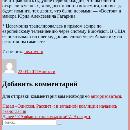
ни отправились будущие первопроходцы, что бы они ни
открыли в черных, холодных просторах космоса, они всегда
будут помнить тех двоих, что были первыми — «Восток» и
майора Юрия Алексеевича Гагарина.
* Церемония транслировалась в прямом эфире по
европейскому телевидению через систему Eurovision. В США
ее показывали на пленке, доставленной через Атлантику на
реактивном самолете
Источник:
rus.ruvr.ru
Автор
Опубликовано
Рубрики
22.03.2011
Новости
Добавить комментарий
Для отправки комментария вам необходимо
авторизоваться
.
Навигация
Предыдущая
Назад
«Одиссея. Рассвет»: в западной коалиции начались
запись:
разногласия
по
Следующая
Далее
\’\’Алфавит инакомыслия\’\’. Анекдот
записям
Искать:
запись:
Поиск