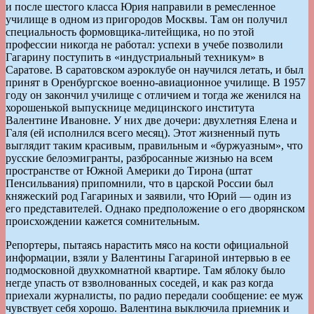
и после шестого класса Юрия направили в ремесленное
училище в одном из пригородов Москвы. Там он получил
специальность формовщика-литейщика, но по этой
профессии никогда не работал: успехи в учебе позволили
Гагарину поступить в «индустриальный техникум» в
Саратове. В саратовском аэроклубе он научился летать, и был
принят в Оренбургское военно-авиационное училище. В 1957
году он закончил училище с отличием и тогда же женился на
хорошенькой выпускнице медицинского института
Валентине Ивановне. У них две дочери: двухлетняя Елена и
Галя (ей исполнился всего месяц). Этот жизненный путь
выглядит таким красивым, правильным и «буржуазным», что
русские белоэмигранты, разбросанные жизнью на всем
пространстве от Южной Америки до Тирона (штат
Пенсильвания) припомнили, что в царской России был
княжеский род Гагариных и заявили, что Юрий — один из
его представителей. Однако предположение о его дворянском
происхождении кажется сомнительным.
Репортеры, пытаясь нарастить мясо на кости официальной
информации, взяли у Валентины Гагариной интервью в ее
подмосковной двухкомнатной квартире. Там яблоку было
негде упасть от взволнованных соседей, и как раз когда
приехали журналисты, по радио передали сообщение: ее муж
чувствует себя хорошо. Валентина выключила приемник и