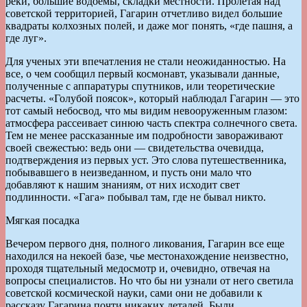
реки, большие водоемы, складки местности. Пролетая над
советской территорией, Гагарин отчетливо видел большие
квадраты колхозных полей, и даже мог понять, «где пашня, а
где луг».
Для ученых эти впечатления не стали неожиданностью. На
все, о чем сообщил первый космонавт, указывали данные,
полученные с аппаратуры спутников, или теоретические
расчеты. «Голубой поясок», который наблюдал Гагарин — это
тот самый небосвод, что мы видим невооруженным глазом:
атмосфера рассеивает синюю часть спектра солнечного света.
Тем не менее рассказанные им подробности завораживают
своей свежестью: ведь они — свидетельства очевидца,
подтверждения из первых уст. Это слова путешественника,
побывавшего в неизведанном, и пусть они мало что
добавляют к нашим знаниям, от них исходит свет
подлинности. «Гага» побывал там, где не бывал никто.
Мягкая посадка
Вечером первого дня, полного ликования, Гагарин все еще
находился на некоей базе, чье местонахождение неизвестно,
проходя тщательный медосмотр и, очевидно, отвечая на
вопросы специалистов. Но что бы ни узнали от него светила
советской космической науки, сами они не добавили к
рассказу Гагарина почти никаких деталей. Были