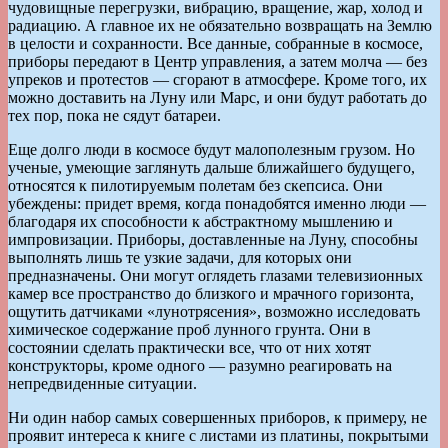
чудовищные перегрузки, вибрацию, вращение, жар, холод и
радиацию. А главное их не обязательно возвращать на Землю
в целости и сохранности. Все данные, собранные в космосе,
приборы передают в Центр управления, а затем молча — без
упреков и протестов — сгорают в атмосфере. Кроме того, их
можно доставить на Луну или Марс, и они будут работать до
тех пор, пока не сядут батареи.
Еще долго люди в космосе будут малополезным грузом. Но
ученые, умеющие заглянуть дальше ближайшего будущего,
относятся к пилотируемым полетам без скепсиса. Они
убеждены: придет время, когда понадобятся именно люди —
благодаря их способности к абстрактному мышлению и
импровизации. Приборы, доставленные на Луну, способны
выполнять лишь те узкие задачи, для которых они
предназначены. Они могут оглядеть глазами телевизионных
камер все пространство до близкого и мрачного горизонта,
ощутить датчиками «лунотрясения», возможно исследовать
химическое содержание проб лунного грунта. Они в
состоянии сделать практически все, что от них хотят
конструкторы, кроме одного — разумно реагировать на
непредвиденные ситуации.
Ни один набор самых совершенных приборов, к примеру, не
проявит интереса к книге с листами из платины, покрытыми