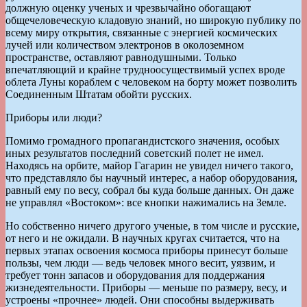
должную оценку ученых и чрезвычайно обогащают
общечеловеческую кладовую знаний, но широкую публику по
всему миру открытия, связанные с энергией космических
лучей или количеством электронов в околоземном
пространстве, оставляют равнодушными. Только
впечатляющий и крайне трудноосуществимый успех вроде
облета Луны кораблем с человеком на борту может позволить
Соединенным Штатам обойти русских.
Приборы или люди?
Помимо громадного пропагандистского значения, особых
иных результатов последний советский полет не имел.
Находясь на орбите, майор Гагарин не увидел ничего такого,
что представляло бы научный интерес, а набор оборудования,
равный ему по весу, собрал бы куда больше данных. Он даже
не управлял «Востоком»: все кнопки нажимались на Земле.
Но собственно ничего другого ученые, в том числе и русские,
от него и не ожидали. В научных кругах считается, что на
первых этапах освоения космоса приборы принесут больше
пользы, чем люди — ведь человек много весит, уязвим, и
требует тонн запасов и оборудования для поддержания
жизнедеятельности. Приборы — меньше по размеру, весу, и
устроены «прочнее» людей. Они способны выдерживать