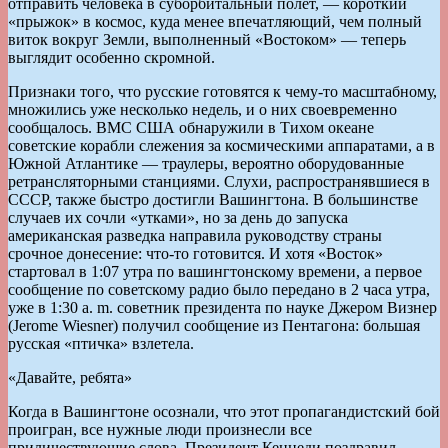
отправить человека в суборбитальный полет, — короткий
«прыжок» в космос, куда менее впечатляющий, чем полный
виток вокруг Земли, выполненный «Востоком» — теперь
выглядит особенно скромной.
Признаки того, что русские готовятся к чему-то масштабному,
множились уже несколько недель, и о них своевременно
сообщалось. ВМС США обнаружили в Тихом океане
советские корабли слежения за космическими аппаратами, а в
Южной Атлантике — траулеры, вероятно оборудованные
ретрансляторными станциями. Слухи, распространявшиеся в
СССР, также быстро достигли Вашингтона. В большинстве
случаев их сочли «утками», но за день до запуска
американская разведка направила руководству страны
срочное донесение: что-то готовится. И хотя «Восток»
стартовал в 1:07 утра по вашингтонскому времени, а первое
сообщение по советскому радио было передано в 2 часа утра,
уже в 1:30 a. m. советник президента по науке Джером Визнер
(Jerome Wiesner) получил сообщение из Пентагона: большая
русская «птичка» взлетела.
«Давайте, ребята»
Когда в Вашингтоне осознали, что этот пропагандистский бой
проигран, все нужные люди произнесли все
приличествующие слова. Президент Кеннеди поздравил