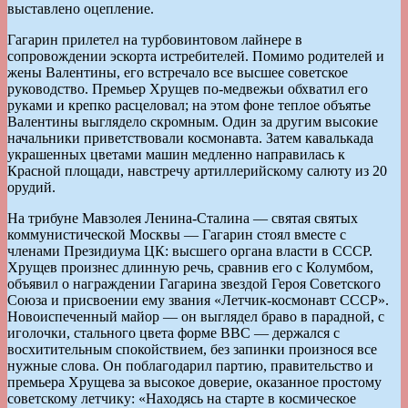
выставлено оцепление.
Гагарин прилетел на турбовинтовом лайнере в
сопровождении эскорта истребителей. Помимо родителей и
жены Валентины, его встречало все высшее советское
руководство. Премьер Хрущев по-медвежьи обхватил его
руками и крепко расцеловал; на этом фоне теплое объятье
Валентины выглядело скромным. Один за другим высокие
начальники приветствовали космонавта. Затем кавалькада
украшенных цветами машин медленно направилась к
Красной площади, навстречу артиллерийскому салюту из 20
орудий.
На трибуне Мавзолея Ленина-Сталина — святая святых
коммунистической Москвы — Гагарин стоял вместе с
членами Президиума ЦК: высшего органа власти в СССР.
Хрущев произнес длинную речь, сравнив его с Колумбом,
объявил о награждении Гагарина звездой Героя Советского
Союза и присвоении ему звания «Летчик-космонавт СССР».
Новоиспеченный майор — он выглядел браво в парадной, с
иголочки, стального цвета форме ВВС — держался с
восхитительным спокойствием, без запинки произнося все
нужные слова. Он поблагодарил партию, правительство и
премьера Хрущева за высокое доверие, оказанное простому
советскому летчику: «Находясь на старте в космическое