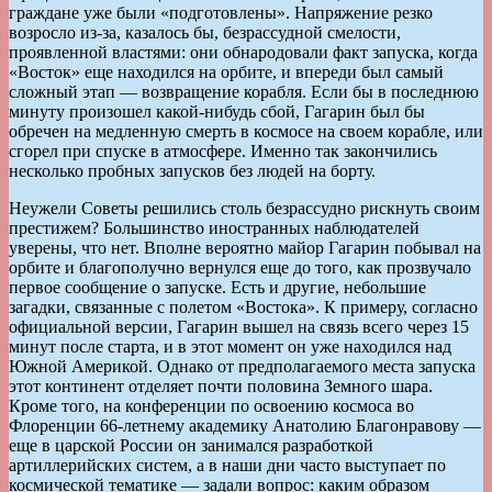
граждане уже были «подготовлены». Напряжение резко
возросло из-за, казалось бы, безрассудной смелости,
проявленной властями: они обнародовали факт запуска, когда
«Восток» еще находился на орбите, и впереди был самый
сложный этап — возвращение корабля. Если бы в последнюю
минуту произошел какой-нибудь сбой, Гагарин был бы
обречен на медленную смерть в космосе на своем корабле, или
сгорел при спуске в атмосфере. Именно так закончились
несколько пробных запусков без людей на борту.
Неужели Советы решились столь безрассудно рискнуть своим
престижем? Большинство иностранных наблюдателей
уверены, что нет. Вполне вероятно майор Гагарин побывал на
орбите и благополучно вернулся еще до того, как прозвучало
первое сообщение о запуске. Есть и другие, небольшие
загадки, связанные с полетом «Востока». К примеру, согласно
официальной версии, Гагарин вышел на связь всего через 15
минут после старта, и в этот момент он уже находился над
Южной Америкой. Однако от предполагаемого места запуска
этот континент отделяет почти половина Земного шара.
Кроме того, на конференции по освоению космоса во
Флоренции 66-летнему академику Анатолию Благонравову —
еще в царской России он занимался разработкой
артиллерийских систем, а в наши дни часто выступает по
космической тематике — задали вопрос: каким образом