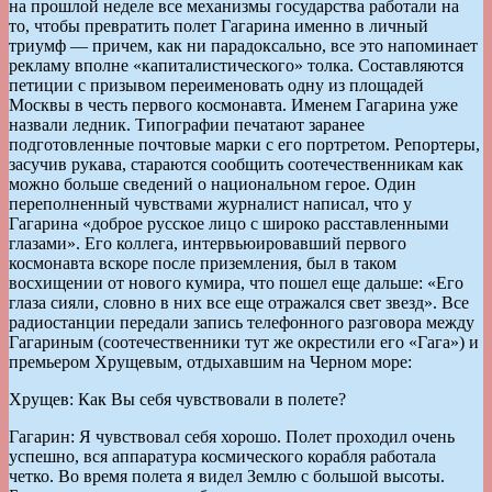
на прошлой неделе все механизмы государства работали на
то, чтобы превратить полет Гагарина именно в личный
триумф — причем, как ни парадоксально, все это напоминает
рекламу вполне «капиталистического» толка. Составляются
петиции с призывом переименовать одну из площадей
Москвы в честь первого космонавта. Именем Гагарина уже
назвали ледник. Типографии печатают заранее
подготовленные почтовые марки с его портретом. Репортеры,
засучив рукава, стараются сообщить соотечественникам как
можно больше сведений о национальном герое. Один
переполненный чувствами журналист написал, что у
Гагарина «доброе русское лицо с широко расставленными
глазами». Его коллега, интервьюировавший первого
космонавта вскоре после приземления, был в таком
восхищении от нового кумира, что пошел еще дальше: «Его
глаза сияли, словно в них все еще отражался свет звезд». Все
радиостанции передали запись телефонного разговора между
Гагариным (соотечественники тут же окрестили его «Гага») и
премьером Хрущевым, отдыхавшим на Черном море:
Хрущев: Как Вы себя чувствовали в полете?
Гагарин: Я чувствовал себя хорошо. Полет проходил очень
успешно, вся аппаратура космического корабля работала
четко. Во время полета я видел Землю с большой высоты.