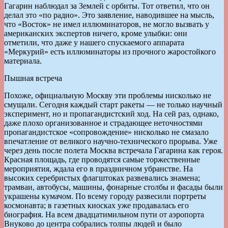
Гагарин наблюдал за Землей с орбиты. Тот ответил, что он
делал это «по радио». Это заявление, наводившее на мысль,
что «Восток» не имел иллюминаторов, не могло вызвать у
американских экспертов ничего, кроме улыбки: они
отметили, что даже у нашего спускаемого аппарата
«Меркурий» есть иллюминаторы из прочного жаростойкого
материала.
Пышная встреча
Похоже, официальную Москву эти проблемы нисколько не
смущали. Сегодня каждый старт ракеты — не только научный
эксперимент, но и пропагандистский ход. На сей раз, однако,
даже плохо организованное и страдающее неточностями
пропагандистское «сопровождение» нисколько не смазало
впечатление от великого научно-технического прорыва. Уже
через день после полета Москва встречала Гагарина как героя.
Красная площадь, где проводятся самые торжественные
мероприятия, ждала его в праздничном убранстве. На
высоких серебристых флагштоках развевались знамена;
трамваи, автобусы, машины, фонарные столбы и фасады были
украшены кумачом. По всему городу развесили портреты
космонавта; в газетных киосках уже продавалась его
биография. На всем двадцатимильном пути от аэропорта
Внуково до центра собрались толпы людей и было