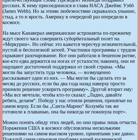
русских. К нему присоединился и глава НАСА Джеймс Уэбб
(James Webb). Но за этими любезностями скрывалось уныние,
стыд, а то и ярость. Америку в очередной раз опередили в
космосе.
На мысе Канаверал американские астронавты по-прежнему
ждут своего часа совершить суборбитальный полет на
«Меркурии». Но сейчас это кажется чересчур незначительной,
пустой и бесполезной затеей. Участники программы с трудом
скрывают разочарование. Все они работали в бешеном ритме,
кое-кто едва держится на ногах от усталости; наконец, они не
ощущают достаточной поддержки от своей страны. «Мы
могли бы запустить туда человека, — возмущенно
рассказывает один из них. — Мы могли бы сделать это за
месяц до русских, если бы два года назад наверху просто
приняли решение ускорить программу». Другой вторит ему:
«Мы все мечтали, чтобы кто-то сказал: „Ладно, давайте
ребята, делаем“. Победу у нас отняли решения, принятые на
самом верху. Если бы „Санта-Марию“ Колумба так же
готовили к плаванью, она бы никогда не покинула порт».
Можно понять обиду этих людей, но они правы лишь отчасти.
Поражения США в космосе обусловлены несколькими
решениями на самом высоком уровне, принятыми уже давно.
Пожалуй самая серьезная проблема нашей космической