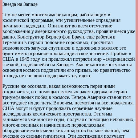
Звезда на Западе
Тем не менее многим американцам, работающим в
космической программе, эти утешительные оправдания
начинают надоедать. Они винят во всем отсутствие
воображения у американского руководства, проявившееся уже
давно. Конструктор Вернер фон Браун, еще работая в
Германии в первой половине сороковых, просчитал
возможность запуска спутников и однозначно заявлял: это
будет иметь огромное пропагандистское значение. Прибыв в
США в 1945 году, он предложил потрясти мир «американской
звездой, поднявшейся на Западе». Американские энтузиасты
освоения космоса подхватили его призыв, но правительство
отнюдь не спешило поддержать эту идею.
Русские же осознали, какая возможность перед ними
открывается, и с помощью тяжелых ракет одержали серию
триумфальных побед в космосе. Теперь Америке становится
все труднее их догнать. Впрочем, несмотря на все поражения,
США могут и будут продолжать серьезные научные
исследования космического пространства. Этим мы
занимаемся уже многие годы, получая с помощью небольших,
многочисленных и начиненных первоклассным
оборудованием космических аппаратов больше знаний, чем
русские со своими гигантами. Эти достижения получают