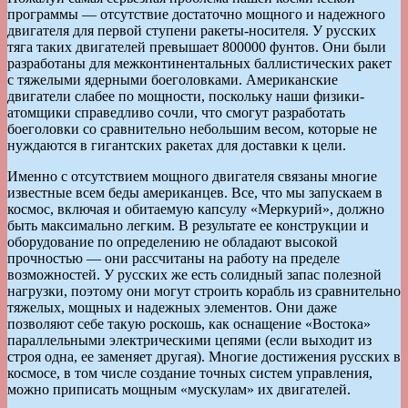
программы — отсутствие достаточно мощного и надежного
двигателя для первой ступени ракеты-носителя. У русских
тяга таких двигателей превышает 800000 фунтов. Они были
разработаны для межконтинентальных баллистических ракет
с тяжелыми ядерными боеголовками. Американские
двигатели слабее по мощности, поскольку наши физики-
атомщики справедливо сочли, что смогут разработать
боеголовки со сравнительно небольшим весом, которые не
нуждаются в гигантских ракетах для доставки к цели.
Именно с отсутствием мощного двигателя связаны многие
известные всем беды американцев. Все, что мы запускаем в
космос, включая и обитаемую капсулу «Меркурий», должно
быть максимально легким. В результате ее конструкции и
оборудование по определению не обладают высокой
прочностью — они рассчитаны на работу на пределе
возможностей. У русских же есть солидный запас полезной
нагрузки, поэтому они могут строить корабль из сравнительно
тяжелых, мощных и надежных элементов. Они даже
позволяют себе такую роскошь, как оснащение «Востока»
параллельными электрическими цепями (если выходит из
строя одна, ее заменяет другая). Многие достижения русских в
космосе, в том числе создание точных систем управления,
можно приписать мощным «мускулам» их двигателей.