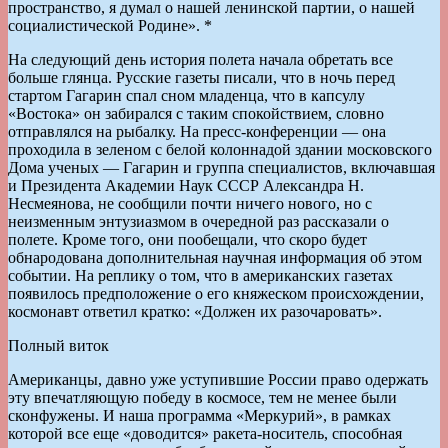
пространство, я думал о нашей ленинской партии, о нашей
социалистической Родине». *
На следующий день история полета начала обретать все
больше глянца. Русские газеты писали, что в ночь перед
стартом Гагарин спал сном младенца, что в капсулу
«Востока» он забирался с таким спокойствием, словно
отправлялся на рыбалку. На пресс-конференции — она
проходила в зеленом с белой колоннадой здании московского
Дома ученых — Гагарин и группа специалистов, включавшая
и Президента Академии Наук СССР Александра Н.
Несмеянова, не сообщили почти ничего нового, но с
неизменным энтузиазмом в очередной раз рассказали о
полете. Кроме того, они пообещали, что скоро будет
обнародована дополнительная научная информация об этом
событии. На реплику о том, что в американских газетах
появилось предположение о его княжеском происхождении,
космонавт ответил кратко: «Должен их разочаровать».
Полный виток
Американцы, давно уже уступившие России право одержать
эту впечатляющую победу в космосе, тем не менее были
сконфужены. И наша программа «Меркурий», в рамках
которой все еще «доводится» ракета-носитель, способная