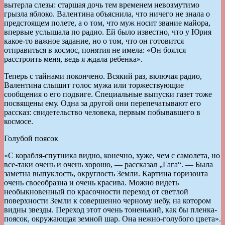
вытерла слезы: старшая дочь тем временем невозмутимо
грызла яблоко. Валентина объяснила, что ничего не знала о
предстоящем полете, а о том, что муж носит звание майора,
впервые услышала по радио. Ей было известно, что у Юрия
какое-то важное задание, но о том, что он готовится
отправиться в космос, понятия не имела: «Он боялся
расстроить меня, ведь я ждала ребенка».
Теперь с тайнами покончено. Всякий раз, включая радио,
Валентина слышит голос мужа или торжествующие
сообщения о его подвиге. Специальные выпуски газет тоже
посвящены ему. Одна за другой они перепечатывают его
рассказ: свидетельство человека, первым побывавшего в
космосе.
Голубой поясок
«С корабля-спутника видно, конечно, хуже, чем с самолета, но
все-таки очень и очень хорошо, — рассказал „Гага“. — Была
заметна выпуклость, округлость Земли. Картина горизонта
очень своеобразна и очень красива. Можно видеть
необыкновенный по красочности переход от светлой
поверхности Земли к совершенно черному небу, на котором
видны звезды. Переход этот очень тоненький, как бы пленка-
поясок, окружающая земной шар. Она нежно-голубого цвета».