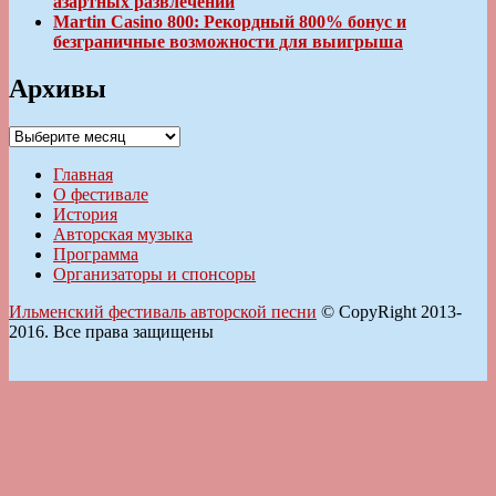
азартных развлечений
Martin Casino 800: Рекордный 800% бонус и
безграничные возможности для выигрыша
Архивы
Архивы
Главная
О фестивале
История
Авторская музыка
Программа
Организаторы и спонсоры
Ильменский фестиваль авторской песни
© CopyRight 2013-
2016. Все права защищены