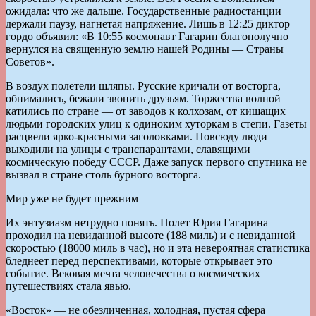
ожидала: что же дальше. Государственные радиостанции
держали паузу, нагнетая напряжение. Лишь в 12:25 диктор
гордо объявил: «В 10:55 космонавт Гагарин благополучно
вернулся на священную землю нашей Родины — Страны
Советов».
В воздух полетели шляпы. Русские кричали от восторга,
обнимались, бежали звонить друзьям. Торжества волной
катились по стране — от заводов к колхозам, от кишащих
людьми городских улиц к одиноким хуторкам в степи. Газеты
расцвели ярко-красными заголовками. Повсюду люди
выходили на улицы с транспарантами, славящими
космическую победу СССР. Даже запуск первого спутника не
вызвал в стране столь бурного восторга.
Мир уже не будет прежним
Их энтузиазм нетрудно понять. Полет Юрия Гагарина
проходил на невиданной высоте (188 миль) и с невиданной
скоростью (18000 миль в час), но и эта невероятная статистика
бледнеет перед перспективами, которые открывает это
событие. Вековая мечта человечества о космических
путешествиях стала явью.
«Восток» — не обезличенная, холодная, пустая сфера