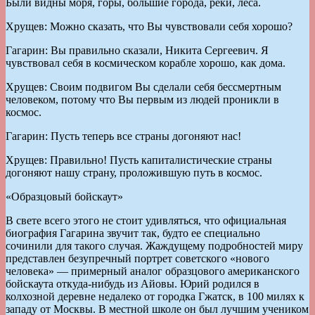
Были видны моря, горы, большие города, реки, леса.
Хрущев: Можно сказать, что Вы чувствовали себя хорошо?
Гагарин: Вы правильно сказали, Никита Сергеевич. Я
чувствовал себя в космическом корабле хорошо, как дома.
Хрущев: Своим подвигом Вы сделали себя бессмертным
человеком, потому что Вы первым из людей проникли в
космос.
Гагарин: Пусть теперь все страны догоняют нас!
Хрущев: Правильно! Пусть капиталистические страны
догоняют нашу страну, проложившую путь в космос.
«Образцовый бойскаут»
В свете всего этого не стоит удивляться, что официальная
биография Гагарина звучит так, будто ее специально
сочинили для такого случая. Жаждущему подробностей миру
представлен безупречный портрет советского «нового
человека» — примерный аналог образцового американского
бойскаута откуда-нибудь из Айовы. Юрий родился в
колхозной деревне недалеко от городка Гжатск, в 100 милях к
западу от Москвы. В местной школе он был лучшим учеником