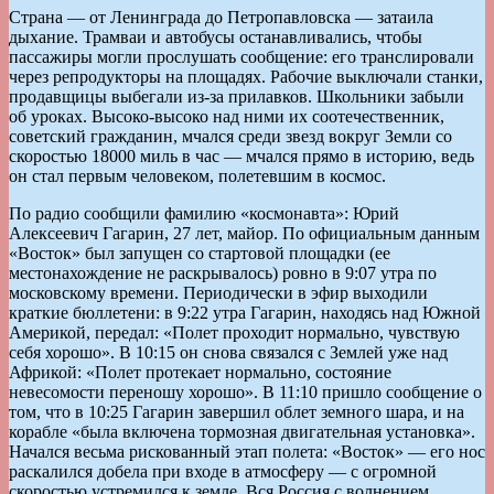
Страна — от Ленинграда до Петропавловска — затаила
дыхание. Трамваи и автобусы останавливались, чтобы
пассажиры могли прослушать сообщение: его транслировали
через репродукторы на площадях. Рабочие выключали станки,
продавщицы выбегали из-за прилавков. Школьники забыли
об уроках. Высоко-высоко над ними их соотечественник,
советский гражданин, мчался среди звезд вокруг Земли со
скоростью 18000 миль в час — мчался прямо в историю, ведь
он стал первым человеком, полетевшим в космос.
По радио сообщили фамилию «космонавта»: Юрий
Алексеевич Гагарин, 27 лет, майор. По официальным данным
«Восток» был запущен со стартовой площадки (ее
местонахождение не раскрывалось) ровно в 9:07 утра по
московскому времени. Периодически в эфир выходили
краткие бюллетени: в 9:22 утра Гагарин, находясь над Южной
Америкой, передал: «Полет проходит нормально, чувствую
себя хорошо». В 10:15 он снова связался с Землей уже над
Африкой: «Полет протекает нормально, состояние
невесомости переношу хорошо». В 11:10 пришло сообщение о
том, что в 10:25 Гагарин завершил облет земного шара, и на
корабле «была включена тормозная двигательная установка».
Начался весьма рискованный этап полета: «Восток» — его нос
раскалился добела при входе в атмосферу — с огромной
скоростью устремился к земле. Вся Россия с волнением