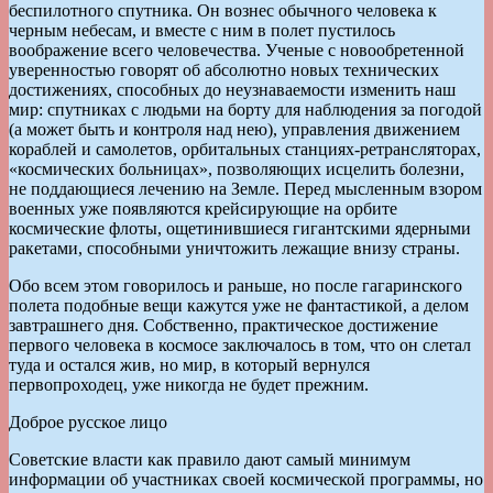
беспилотного спутника. Он вознес обычного человека к
черным небесам, и вместе с ним в полет пустилось
воображение всего человечества. Ученые с новообретенной
уверенностью говорят об абсолютно новых технических
достижениях, способных до неузнаваемости изменить наш
мир: спутниках с людьми на борту для наблюдения за погодой
(а может быть и контроля над нею), управления движением
кораблей и самолетов, орбитальных станциях-ретрансляторах,
«космических больницах», позволяющих исцелить болезни,
не поддающиеся лечению на Земле. Перед мысленным взором
военных уже появляются крейсирующие на орбите
космические флоты, ощетинившиеся гигантскими ядерными
ракетами, способными уничтожить лежащие внизу страны.
Обо всем этом говорилось и раньше, но после гагаринского
полета подобные вещи кажутся уже не фантастикой, а делом
завтрашнего дня. Собственно, практическое достижение
первого человека в космосе заключалось в том, что он слетал
туда и остался жив, но мир, в который вернулся
первопроходец, уже никогда не будет прежним.
Доброе русское лицо
Советские власти как правило дают самый минимум
информации об участниках своей космической программы, но