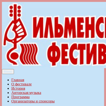
Перейти
к
содержимому
Меню
Ильменский фестиваль авторской песни
Главная
О фестивале
История
Авторская музыка
Программа
Организаторы и спонсоры