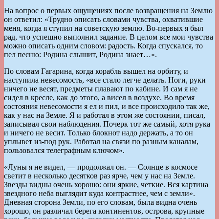
На вопрос о первых ощущениях после возвращения на Землю
он ответил: «Трудно описать словами чувства, охватившие
меня, когда я ступил на советскую землю. Во-первых я был
рад, что успешно выполнил задание. В целом все мои чувства
можно описать одним словом: радость. Когда спускался, то
пел песню: Родина слышит, Родина знает…».
По словам Гагарина, когда корабль вышел на орбиту, и
наступила невесомость, «все стало легче делать. Ноги, руки
ничего не весят, предметы плавают по кабине. И сам я не
сидел в кресле, как до этого, а висел в воздухе. Во время
состояния невесомости я ел и пил, и все происходило так же,
как у нас на Земле. Я и работал в этом же состоянии, писал,
записывал свои наблюдения. Почерк тот же самый, хотя рука
и ничего не весит. Только блокнот надо держать, а то он
уплывет из-под рук. Работал на связи по разным каналам,
пользовался телеграфным ключом».
«Луны я не видел, — продолжал он. — Солнце в космосе
светит в несколько десятков раз ярче, чем у нас на Земле.
Звезды видны очень хорошо: они яркие, четкие. Вся картина
звездного неба выглядит куда контрастнее, чем с земли».
Дневная сторона Земли, по его словам, была видна очень
хорошо, он различал берега континентов, острова, крупные