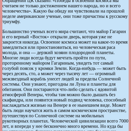
Обращении ЦК сказано: «Победы в освоении космоса мы
считаем не только достижением нашего народа, но и всего
человечества». Какую бы обиду ни чувствовали на прошлой
неделе американские ученые, они тоже причастны к русскому
триумфу.
Большинство ученых всего мира считают, что майор Гагарин
и его верный «Восток» открыли дверь, которая уже не
закроется никогда. Освоение космоса может на какое-то время
замедлиться или приостановиться, но человеческая раса
молода, и она — дерзкий хозяин плодородной планеты.
Многие люди всегда будут мечтать пройти по пути,
проторенному майором Гагариным, увидеть тот самый
голубой поясок у кромки Земли. Когда-нибудь — может быть
через десять, сто, а может через тысячу лет — огромный
межзвездный корабль унесет людей за пределы Солнечной
системы. Они узнают, пригодны ли Луна и планеты для
обитания. Они постараются что-либо сделать с ядовитой
атмосферой Венеры, чтобы там можно было дышать без
скафандра, или появится новый подвид человека, способный
наслаждаться жизнью на Венере в ее нынешнем виде. Может
быть люди научатся жить в самом космическом пространстве,
путешествуя по Солнечной системе на мобильных
рукотворных планетах. Человеческой цивилизации всего 7000
лет, и впереди у нее бесконечно много времени. Но куда бы