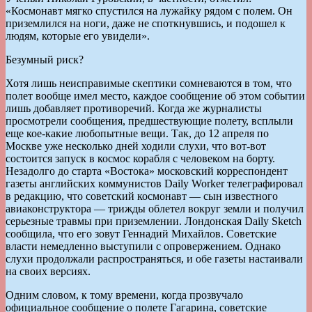
«Космонавт мягко спустился на лужайку рядом с полем. Он
приземлился на ноги, даже не споткнувшись, и подошел к
людям, которые его увидели».
Безумный риск?
Хотя лишь неисправимые скептики сомневаются в том, что
полет вообще имел место, каждое сообщение об этом событии
лишь добавляет противоречий. Когда же журналисты
просмотрели сообщения, предшествующие полету, всплыли
еще кое-какие любопытные вещи. Так, до 12 апреля по
Москве уже несколько дней ходили слухи, что вот-вот
состоится запуск в космос корабля с человеком на борту.
Незадолго до старта «Востока» московский корреспондент
газеты английских коммунистов Daily Worker телеграфировал
в редакцию, что советский космонавт — сын известного
авиаконструктора — трижды облетел вокруг земли и получил
серьезные травмы при приземлении. Лондонская Daily Sketch
сообщила, что его зовут Геннадий Михайлов. Советские
власти немедленно выступили с опровержением. Однако
слухи продолжали распространяться, и обе газеты настаивали
на своих версиях.
Одним словом, к тому времени, когда прозвучало
официальное сообщение о полете Гагарина, советские