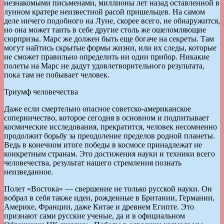
незнакомыми письменами, миллионы лет назад оставленной в
лунном кратере неизвестной расой пришельцев. На самом
деле ничего подобного на Луне, скорее всего, не обнаружится,
но она может таить в себе другие столь же ошеломляющие
сюрпризы. Марс же должен быть еще богаче на секреты. Там
могут найтись скрытые формы жизни, или их следы, которые
не сможет правильно определить ни один прибор. Никакие
полеты на Марс не дадут удовлетворительного результата,
пока там не побывает человек.
Триумф человечества
Даже если смертельно опасное советско-американское
соперничество, которое сегодня в основном и подпитывает
космические исследования, прекратится, человек несомненно
продолжит борьбу за преодоление пределов родной планеты.
Ведь в конечном итоге победы в космосе принадлежат не
конкретным странам. Это достижения науки и техники всего
человечества, результат нашего стремления познать
неизведанное.
Полет «Востока» — свершение не только русской науки. Он
вобрал в себя также идеи, рожденные в Британии, Германии,
Америке, Франции, даже Китае и древнем Египте. Это
признают сами русские ученые, да и в официальном