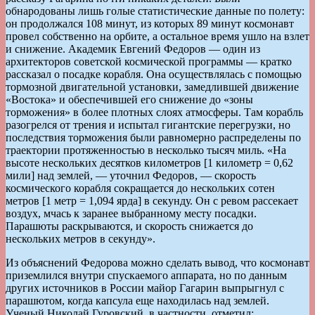
обнародованы лишь голые статистические данные по полету:
он продолжался 108 минут, из которых 89 минут космонавт
провел собственно на орбите, а остальное время ушло на взлет
и снижение. Академик Евгений Федоров — один из
архитекторов советской космической программы — кратко
рассказал о посадке корабля. Она осуществлялась с помощью
тормозной двигательной установки, замедлившей движение
«Востока» и обеспечившей его снижение до «зоны
торможения» в более плотных слоях атмосферы. Там корабль
разогрелся от трения и испытал гигантские перегрузки, но
последствия торможения были равномерно распределены по
траектории протяженностью в несколько тысяч миль. «На
высоте нескольких десятков километров [1 километр = 0,62
мили] над землей, — уточнил Федоров, — скорость
космического корабля сокращается до нескольких сотен
метров [1 метр = 1,094 ярда] в секунду. Он с ревом рассекает
воздух, мчась к заранее выбранному месту посадки.
Парашюты раскрываются, и скорость снижается до
нескольких метров в секунду».
Из объяснений Федорова можно сделать вывод, что космонавт
приземлился внутри спускаемого аппарата, но по данным
других источников в России майор Гагарин выпрыгнул с
парашютом, когда капсула еще находилась над землей.
Ученый Николай Гуровский, в частности, отметил: