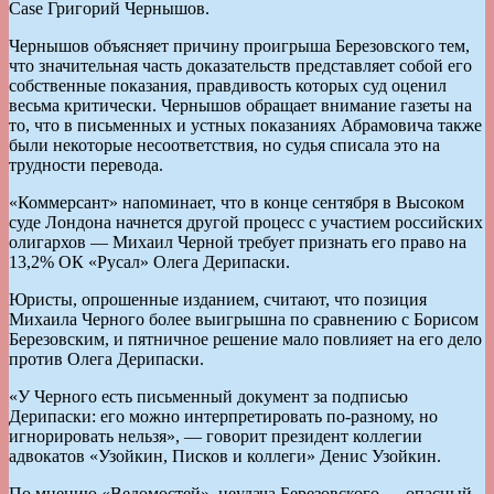
Case Григорий Чернышов.
Чернышов объясняет причину проигрыша Березовского тем,
что значительная часть доказательств представляет собой его
собственные показания, правдивость которых суд оценил
весьма критически. Чернышов обращает внимание газеты на
то, что в письменных и устных показаниях Абрамовича также
были некоторые несоответствия, но судья списала это на
трудности перевода.
«Коммерсант» напоминает, что в конце сентября в Высоком
суде Лондона начнется другой процесс с участием российских
олигархов — Михаил Черной требует признать его право на
13,2% ОК «Русал» Олега Дерипаски.
Юристы, опрошенные изданием, считают, что позиция
Михаила Черного более выигрышна по сравнению с Борисом
Березовским, и пятничное решение мало повлияет на его дело
против Олега Дерипаски.
«У Черного есть письменный документ за подписью
Дерипаски: его можно интерпретировать по-разному, но
игнорировать нельзя», — говорит президент коллегии
адвокатов «Узойкин, Писков и коллеги» Денис Узойкин.
По мнению «Ведомостей», неудача Березовского — опасный