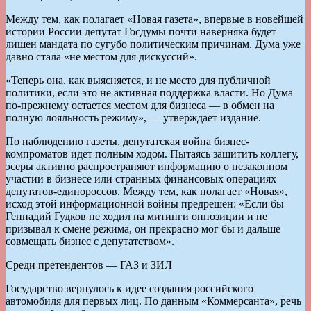
Между тем, как полагает «Новая газета», впервые в новейшей
истории России депутат Госдумы почти наверняка будет
лишен мандата по сугубо политическим причинам. Дума уже
давно стала «не местом для дискуссий».
«Теперь она, как выясняется, и не место для публичной
политики, если это не активная поддержка власти. Но Дума
по-прежнему остается местом для бизнеса — в обмен на
полную лояльность режиму», — утверждает издание.
По наблюдению газеты, депутатская война бизнес-
компроматов идет полным ходом. Пытаясь защитить коллегу,
эсеры активно распространяют информацию о незаконном
участии в бизнесе или странных финансовых операциях
депутатов-единороссов. Между тем, как полагает «Новая»,
исход этой информационной войны предрешен: «Если бы
Геннадий Гудков не ходил на митинги оппозиции и не
призывал к смене режима, он прекрасно мог бы и дальше
совмещать бизнес с депутатством».
Среди претендентов — ГАЗ и ЗИЛ
Государство вернулось к идее создания российского
автомобиля для первых лиц. По данным «Коммерсанта», речь