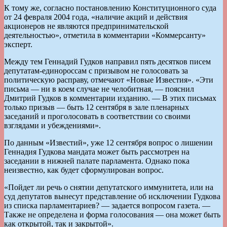
К тому же, согласно постановлению Конституционного суда
от 24 февраля 2004 года, «наличие акций и действия
акционеров не являются предпринимательской
деятельностью», отметила в комментарии «Коммерсанту»
эксперт.
Между тем Геннадий Гудков направил пять десятков писем
депутатам-единороссам с призывом не голосовать за
политическую расправу, отмечают «Новые Известия». «Эти
письма — ни в коем случае не челобитная, — пояснил
Дмитрий Гудков в комментарии изданию. — В этих письмах
только призыв — быть 12 сентября в зале пленарных
заседаний и проголосовать в соответствии со своими
взглядами и убеждениями».
По данным «Известий», уже 12 сентября вопрос о лишении
Геннадия Гудкова мандата может быть рассмотрен на
заседании в нижней палате парламента. Однако пока
неизвестно, как будет сформулирован вопрос.
«Пойдет ли речь о снятии депутатского иммунитета, или на
суд депутатов вынесут представление об исключении Гудкова
из списка парламентариев? — задается вопросом газета. —
Также не определена и форма голосования — она может быть
как открытой, так и закрытой».