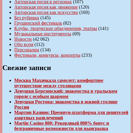
Авторская песня в регионах
(107)
Авторская песня как движение
(120)
Авторская песня как искусство
(169)
Без рубрики
(145)
Грушинский фестиваль
(82)
Клубы, творческие объединения, театры
(141)
Музыкальные инструменты
(69)
Новости
(42 062)
Обо всем
(112)
Персоналии
(134)
Фестивали, конкурсы, концерты
(233)
Свежие записи
Москва Махачкала самолет: комфортное
путешествие между столицами
Девушки Березовский: знакомства в уральском
городе с особым шармом
Девушки Ростова: знакомства в южной столице
России
Мартин Казино: Премиум-платформа для ценителей
азартных развлечений
Martin Casino 800: Рекордный 800% бонус и
безграничные возможности для выигрыша