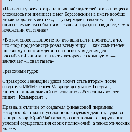
«Но почти у всех отстраненных наблюдателей этого процесса
сложилось понимание: не мог Березовский не иметь вообще
никаких долей в активах, — утверждает издание. — А
описываемые им события выглядели гораздо правдивее, чем в
изложении ответчика».
«В этом споре главное не то, кто выиграл и проиграл, а то,
что спор продемонстрировал всему миру — как сомнителен
по своему происхождению и способам ведения дел
российский капитал и власть, которая его крышует», —
заключает «Новая газета».
Тревожный гудок
Справоросс Геннадий Гудков может стать вторым после
создателя МММ Сергея Мавроди депутатом Госдумы,
лишенным полномочий по решению собственных коллег,
пишет «Коммерсант».
Правда, в отличие от создателя финансовой пирамиды,
которого обвиняли в уголовно наказуемом деянии, Гудкова
генпрокурор Юрий Чайка заподозрил только в «нарушении
условий осуществления своих полномочий, а также этических
норм».