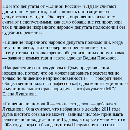
Но и это депутаты от «Единой России» и ЛДПР считают
достаточным для того, чтобы лишить оппозиционера
депутатского мандата. Эксперты, опрошенные изданием,
считают недопустимыми как само обращение генпрокурора,
так и лишение избранного народом депутата полномочий без
судебного решения.
«Лишение избранного народом депутата полномочий, когда
не установлено, что он совершил преступление, это
возмутительно с точки зрения общепризнанных норм права»,
— заявил в комментарии газете адвокат Вадим Прохоров.
«Направление генпрокурором в Думу представления
незаконно, потому что он может направить представление
только по лишению неприкосновенности», — говорит член
Общественной палаты, профессор кафедры конституционного
и муниципального права юридического факультета МГУ
Елена Лукьянова.
«Лишение полномочий — это не его дело», — добавляет
Лукьянова. Она считает, что избранная в декабре 2011 года
Дума шестого созыва не может «задним числом» принимать
решение по поводу действий Гудкова, которые имели место в
2008 году, когда он был депутатом Госдумы пятого созыва.