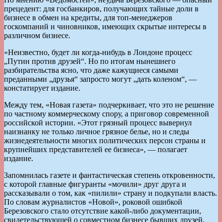
прецедент: для госбанкиров, получающих тайные доли в
бизнесе в обмен на кредиты, для топ-менеджеров
госкомпаний и чиновников, имеющих скрытые интересы в
различном бизнесе.
«Неизвестно, будет ли когда-нибудь в Лондоне процесс
„Путин против друзей“. Но по итогам нынешнего
разбирательства ясно, что даже кажущиеся самыми
преданными „друзья“ запросто могут „дать коленом“, —
констатирует издание.
Между тем, «Новая газета» подчеркивает, что это не решение
по частному коммерческому спору, а приговор современной
российской истории. «Этот грязный процесс вывернул
наизнанку не только личное грязное белье, но и следы
жизнедеятельности многих политических персон страны и
крупнейших представителей ее бизнеса», — полагает
издание.
Запомнилась газете и фантастическая степень откровенности,
с которой главные фигуранты «мочили» друг друга и
рассказывали о том, как «пилили» страну и подкупали власть.
По словам журналистов «Новой», роковой ошибкой
Березовского стало отсутствие какой-либо документации,
свидетельствующей о совместном бизнесе бывших друзей.