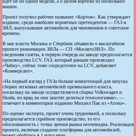
идет не об одной модели, а о целом кортеже из нескольких
машин.
Проект получил рабочее название «Кортеж». Как утверждает
издание, среди наиболее вероятных претендентов — ГАЗ и
ЗИЛ, выпускавшие автомобили для чиновников в советские
времена.
В мае власти Москвы и Сбербанк объявили о масштабном
проекте реанимации ЗИЛа — СП «МосавтоЗИЛ». По
сведениям газеты, в первую очередь на заводе предполагается
производство LCV. ГАЗ, который раньше производил
«Чайку», сейчас тоже сосредоточен на LCV, добавляет
«Коммерсант».
«На первый взгляд у ГАЗа больше компетенций для запуска
сборки легковых автомобилей премиального класса,
поскольку на заводе осуществляется сборка Volkswagen и
Skoda, но вряд ли они захотят делиться технологиями», —
отмечает в комментарии изданию Михаил Пак из «Атона».
По оценке эксперта, проект очень трудоемкий, а поскольку
предполагается серийное производство, то его
обоснованность с точки зрения рынка неочевидна. Реализация
проекта, включая создание платформы для автомобилей,
может обойтись в 1 млрд евро.